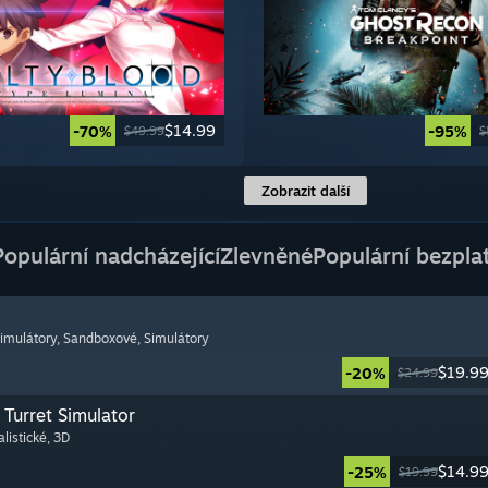
$14.99
-70%
-95%
$49.99
$
Zobrazit další
Populární nadcházející
Zlevněné
Populární bezpla
simulátory
, Sandboxové
, Simulátory
$19.9
-20%
$24.99
Turret Simulator
alistické
, 3D
$14.9
-25%
$19.99