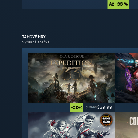
Až -90 %
Až -85 %
TAHOVÉ
HRY
Vybraná značka
$39.99
-20%
$49.99