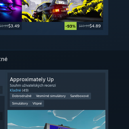
$3.49
$4.89
-93%
69.99
$69.99
tné
Approximately Up
Souhrn uživatelských recenzí
9
Kladné
(49)
Dobrodružné
Vesmírné simulátory
Sandboxové
Simulátory
Vtipné
9