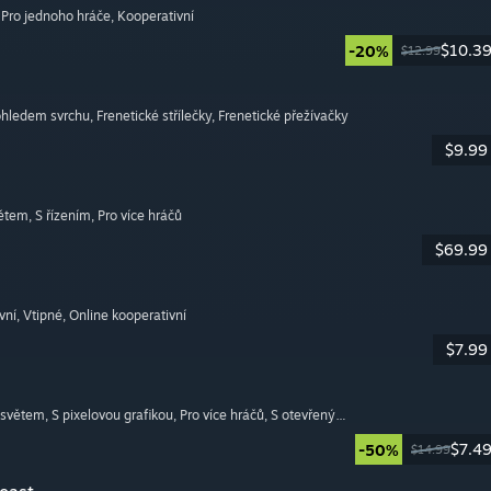
, Pro jednoho hráče
, Kooperativní
$10.3
-20%
$12.99
pohledem svrchu
, Frenetické střílečky
, Frenetické přežívačky
$9.99
větem
, S řízením
, Pro více hráčů
$69.99
vní
, Vtipné
, Online kooperativní
$7.99
 světem
, S pixelovou grafikou
, Pro více hráčů
, S otevřeným světem
$7.4
-50%
$14.99