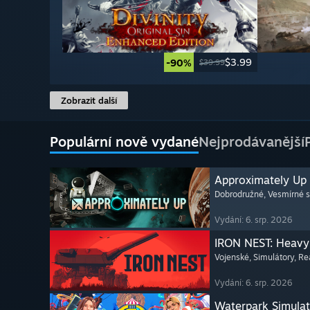
$3.99
-90%
$39.99
Zobrazit další
Populární nově vydané
Nejprodávanější
Approximately Up
Dobrodružné
, Vesmírné 
Vydání: 6. srp. 2026
IRON NEST: Heavy 
Vojenské
, Simulátory
, Re
Vydání: 6. srp. 2026
Waterpark Simulat