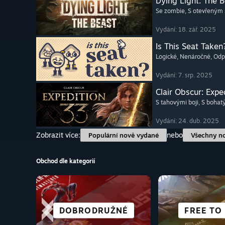
Dying Light: The 
Se zombie
, S otevřeným
Vydání: 18. zář. 2025
Is This Seat Taken
Logické
, Nenáročné
, Od
Vydání: 7. srp. 2025
Clair Obscur: Expe
S tahovými boji
, S boha
Vydání: 24. dub. 2025
Zobrazit více:
nebo
Populární nově vydané
Všechny n
Obchod dle kategorií
DOBRODRUŽNÉ
KOOPERATIVNÍ
SIMULÁTORY
AKČNÍ
IDEÁLNÍ P
VŠECHNY 
VIZUÁLNÍ 
FREE TO