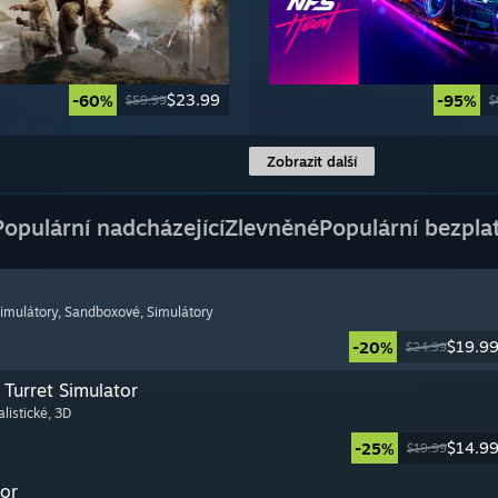
$23.99
-60%
-95%
$59.99
$
Zobrazit další
Populární nadcházející
Zlevněné
Populární bezpla
simulátory
, Sandboxové
, Simulátory
$19.9
-20%
$24.99
Turret Simulator
alistické
, 3D
$14.9
-25%
$19.99
or