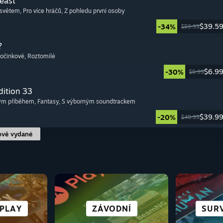
Beast
 světem
, Pro více hráčů
, Z pohledu první osoby
$39.5
-34%
$59.99
?
počinkové
, Roztomilé
$6.9
-30%
$9.99
dition 33
tým příběhem
, Fantasy
, S výborným soundtrackem
$39.9
-20%
$49.99
ově vydané
S BOHATÝM
S
RO DECK
SPORTY
NOVELY
 PLAY
MĚSTA A OSADY
ZÁVODNÍ
ANIME
SUR
NE
ROG
PŘÍBĚHEM
CYBE