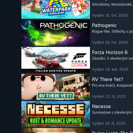
Simulátory
, Manažerské
Vydání: 31. čvc. 2026
Pathogenic
Rogue-like
, Střílečky s 
Vydání: 16. čvc. 2026
Forza Horizon 6
Závodní
, S otevřeným s
Vydání: 18. kvě. 2026
RV There Yet?
Pro více hráčů
, Kooperati
Vydání: 21. říj. 2025
Necesse
Survivalové s otevřeným
Vydání: 16. říj. 2025