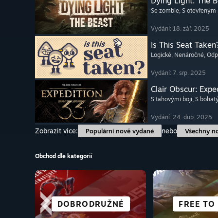
Dying Light: The 
Se zombie
, S otevřeným
Vydání: 18. zář. 2025
Is This Seat Taken
Logické
, Nenáročné
, Od
Vydání: 7. srp. 2025
Clair Obscur: Expe
S tahovými boji
, S boha
Vydání: 24. dub. 2025
Zobrazit více:
nebo
Populární nově vydané
Všechny n
Obchod dle kategorií
DOBRODRUŽNÉ
KOOPERATIVNÍ
SIMULÁTORY
AKČNÍ
IDEÁLNÍ P
VŠECHNY 
VIZUÁLNÍ 
FREE TO