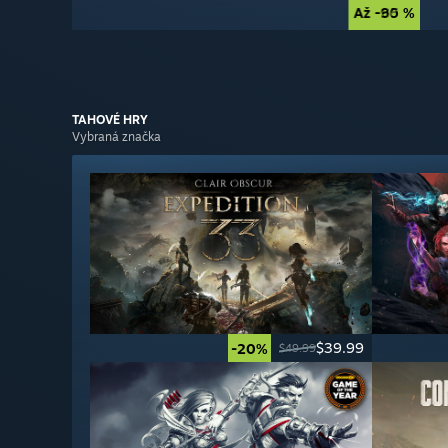
Až -90 %
Až -85 %
TAHOVÉ
HRY
Vybraná značka
$39.99
-20%
$49.99