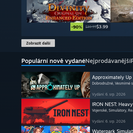
$3.99
-90%
$39.99
Zobrazit další
Populární nově vydané
Nejprodávanější
Approximately Up
Dobrodružné
, Vesmírné 
Vydání: 6. srp. 2026
IRON NEST: Heavy 
Vojenské
, Simulátory
, Re
Vydání: 6. srp. 2026
Waterpark Simulat