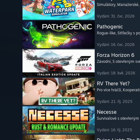
Simulátory
, Manažerské
Vydání: 31. čvc. 2026
Pathogenic
Rogue-like
, Střílečky s 
Vydání: 16. čvc. 2026
Forza Horizon 6
Závodní
, S otevřeným s
Vydání: 18. kvě. 2026
RV There Yet?
Pro více hráčů
, Kooperati
Vydání: 21. říj. 2025
Necesse
Survivalové s otevřeným
Vydání: 16. říj. 2025