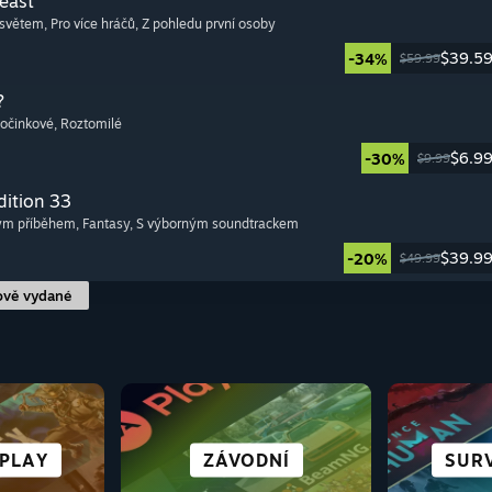
Beast
 světem
, Pro více hráčů
, Z pohledu první osoby
$39.5
-34%
$59.99
?
počinkové
, Roztomilé
$6.9
-30%
$9.99
dition 33
tým příběhem
, Fantasy
, S výborným soundtrackem
$39.9
-20%
$49.99
ově vydané
S BOHATÝM
S
RO DECK
SPORTY
NOVELY
 PLAY
MĚSTA A OSADY
ZÁVODNÍ
ANIME
SUR
NE
ROG
PŘÍBĚHEM
CYBE