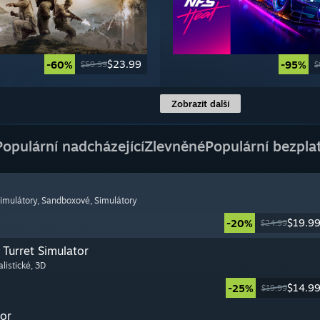
$23.99
-60%
-95%
$59.99
$
Zobrazit další
Populární nadcházející
Zlevněné
Populární bezpla
simulátory
, Sandboxové
, Simulátory
$19.9
-20%
$24.99
Turret Simulator
alistické
, 3D
$14.9
-25%
$19.99
or