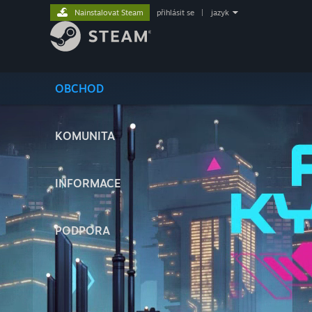
Nainstalovat Steam
přihlásit se
|
jazyk
OBCHOD
KOMUNITA
INFORMACE
PODPORA