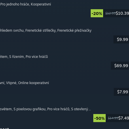
, Pro jednoho hráče
, Kooperativní
$10.3
-20%
$12.99
pohledem svrchu
, Frenetické střílečky
, Frenetické přežívačky
$9.99
větem
, S řízením
, Pro více hráčů
$69.99
vní
, Vtipné
, Online kooperativní
$7.99
 světem
, S pixelovou grafikou
, Pro více hráčů
, S otevřeným světem
$7.4
-50%
$14.99