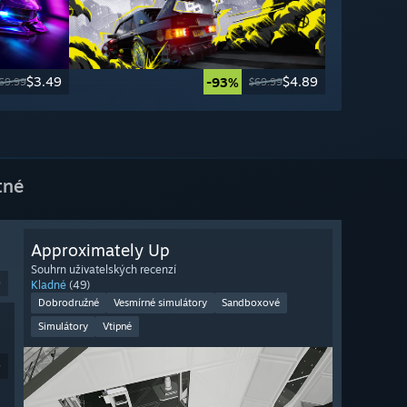
$3.49
$4.89
-93%
69.99
$69.99
tné
Approximately Up
Souhrn uživatelských recenzí
9
Kladné
(49)
Dobrodružné
Vesmírné simulátory
Sandboxové
Simulátory
Vtipné
9