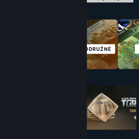
Obchod dle kategorií
SCI-FI A
DOBRODRUŽNÉ
CYBERPUNKOVÉ
Pod $10
$9.99