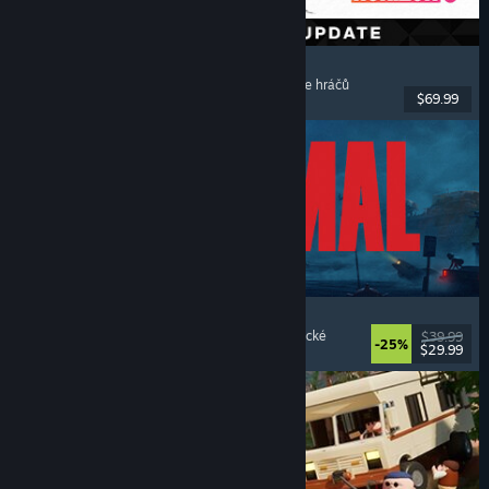
Forza Horizon 6
Závodní
, S otevřeným světem
, S řízením
, Pro více hráčů
$69.99
Vydání: 18. kvě. 2026
REANIMAL
Hororové
, Kooperativní
, Dobrodružné
, Atmosférické
$39.99
-25%
$29.99
Vydání: 13. úno. 2026