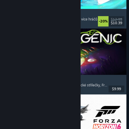
Waterpark Simulator
Simulátory
, Manažerské
, Pro jednoho hráče
, Pro více hráčů
$12.99
-20%
$10.39
Vydání: 31. čvc. 2026
Pathogenic
Rogue-like
, Střílečky s pohledem svrchu
, Frenetické střílečky
, Frenetické přežívačky
$9.99
Vydání: 16. čvc. 2026