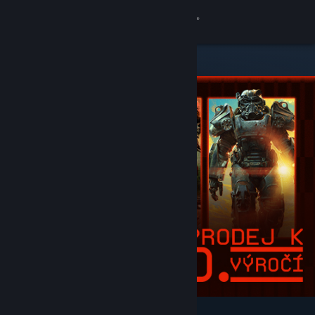
Přihlásit se
Obchod
Komunita
Informace
Podpora
Změnit jazyk
Mobilní aplikace služby Steam
Desktopová verze stránky
Vybrané a doporučené