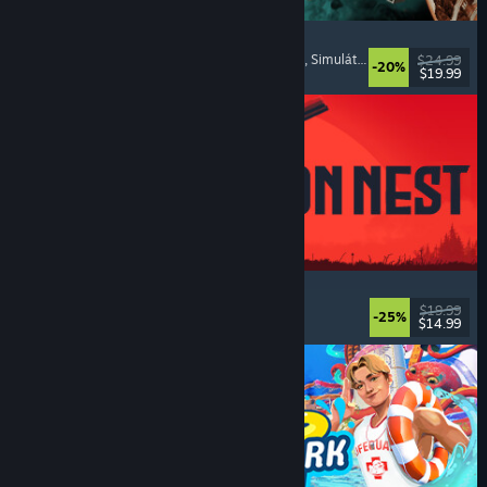
Approximately Up
Dobrodružné
, Vesmírné simulátory
, Sandboxové
, Simulátory
$24.99
-20%
$19.99
Vydání: 6. srp. 2026
IRON NEST: Heavy Turret Simulator
Vojenské
, Simulátory
, Realistické
, 3D
$19.99
-25%
$14.99
Vydání: 6. srp. 2026