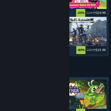
$19.99
$4.99
$24.99
$19.99
-75%
-20%
$39.99
$27.99
$39.99
$15.99
-30%
-60%
Zobrazit další
BOJOVÉ
HRY
Vybraná značka