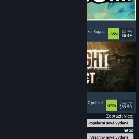
Megabonk
Frenetické přežívačky
, Akční rogue-like
, Rogue-like
, Rogue-lite
$9.99
-35%
$6.49
Vydání: 18. zář. 2025
Dying Light: The Beast
Se zombie
, S otevřeným světem
, Pro více hráčů
, Z pohledu první osoby
$59.99
-34%
$39.59
Vydání: 18. zář. 2025
Zobrazit více:
Populární nově vydané
nebo
Všechny nově vydané