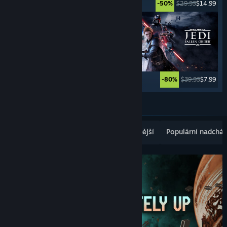
$9.99
$1.99
$29.99
$14.99
-80%
-50%
$99.99
$59.99
$39.99
$7.99
-40%
-80%
Zobrazit další
Populární nově vydané
Nejprodávanější
Populární nadcház