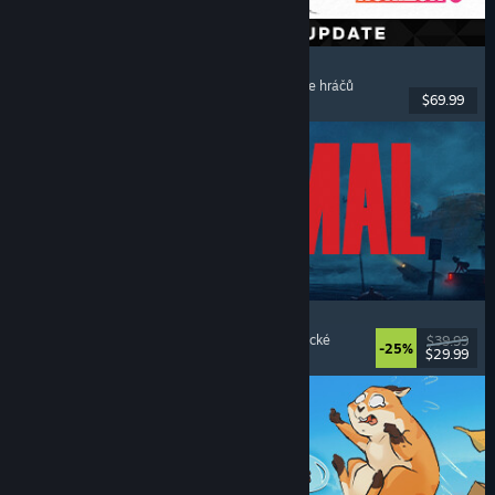
Forza Horizon 6
Závodní
, S otevřeným světem
, S řízením
, Pro více hráčů
$69.99
Vydání: 18. kvě. 2026
REANIMAL
Hororové
, Kooperativní
, Dobrodružné
, Atmosférické
$39.99
-25%
$29.99
Vydání: 13. úno. 2026