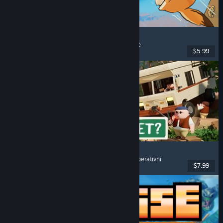
Leaf it Alone
S čištěním
, Odpočinkové
, Simulátory
, Nenáročné
$5.99
Vydání: 30. říj. 2025
RV There Yet?
Pro více hráčů
, Kooperativní
, Vtipné
, Online kooperativní
$7.99
Vydání: 21. říj. 2025