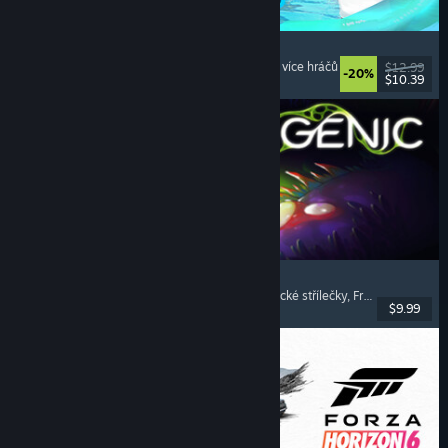
Waterpark Simulator
Simulátory
, Manažerské
, Pro jednoho hráče
, Pro více hráčů
$12.99
-20%
$10.39
Vydání: 31. čvc. 2026
Pathogenic
Rogue-like
, Střílečky s pohledem svrchu
, Frenetické střílečky
, Frenetické přežívačky
$9.99
Vydání: 16. čvc. 2026