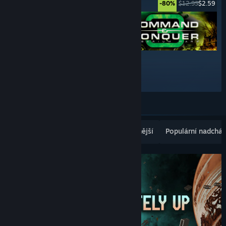
$29.99
$4.49
$12.99
$2.59
-85%
-80%
$12.99
$2.59
-80%
Zobrazit další
Populární nově vydané
Nejprodávanější
Populární nadcház