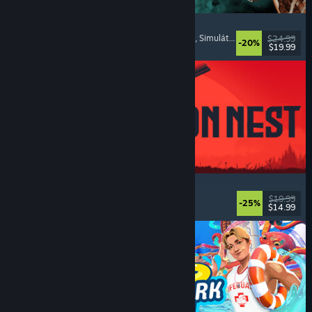
Approximately Up
Dobrodružné
, Vesmírné simulátory
, Sandboxové
, Simulátory
$24.99
-20%
$19.99
Vydání: 6. srp. 2026
IRON NEST: Heavy Turret Simulator
Vojenské
, Simulátory
, Realistické
, 3D
$19.99
-25%
$14.99
Vydání: 6. srp. 2026