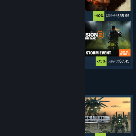
$59.99
$2.99
$59.99
$35.99
-95%
-40%
$49.99
$2.49
$29.99
$7.49
-95%
-75%
Zobrazit další
STRATEGIE V REÁLNÉM ČASE
Vybraná značka