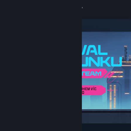
Přihlásit se
Obchod
Komunita
Informace
Podpora
Změnit jazyk
Mobilní aplikace služby Steam
Desktopová verze stránky
Vybrané a doporučené