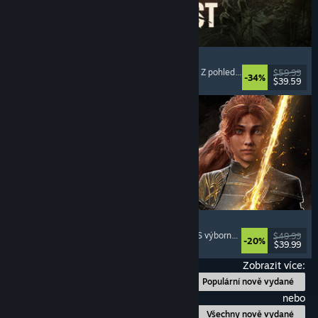
Dying Light: The Beast
Se zombie
, S otevřeným světem
, Pro více hráčů
, Z pohledu první osoby
$59.99
-34%
$39.59
Vydání: 18. zář. 2025
Clair Obscur: Expedition 33
S tahovými boji
, S bohatým příběhem
, Fantasy
, S výborným soundtrackem
$49.99
-20%
$39.99
Vydání: 24. dub. 2025
Zobrazit více:
Populární nově vydané
nebo
Všechny nově vydané