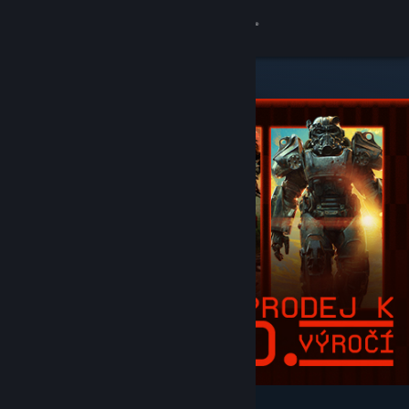
Přihlásit se
Obchod
Komunita
Informace
Podpora
Změnit jazyk
Mobilní aplikace služby Steam
Desktopová verze stránky
Vybrané a doporučené