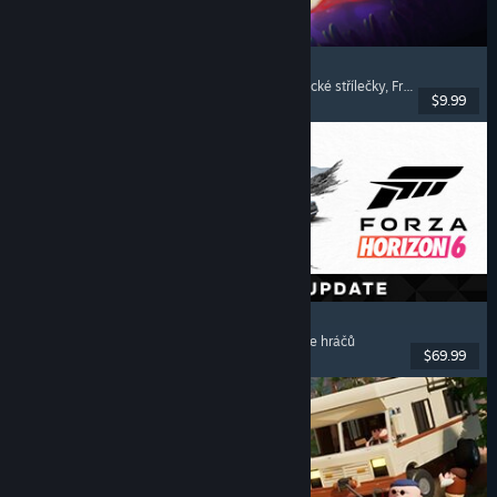
Pathogenic
Rogue-like
, Střílečky s pohledem svrchu
, Frenetické střílečky
, Frenetické přežívačky
$9.99
Vydání: 16. čvc. 2026
Forza Horizon 6
Závodní
, S otevřeným světem
, S řízením
, Pro více hráčů
$69.99
Vydání: 18. kvě. 2026