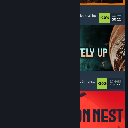
GRAIN ROT
Online kooperativní
, Z pohledu první osoby
, Survivalové horory
, Akční rogue-lik
$9.99
-10%
$8.99
Vydání: 7. srp. 2026
Approximately Up
Dobrodružné
, Vesmírné simulátory
, Sandboxové
, Simulátory
$24.99
-20%
$19.99
Vydání: 6. srp. 2026