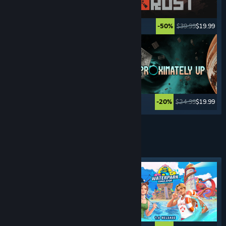
$49.99
$2.49
$39.99
$19.99
-95%
-50%
$59.99
$2.99
$24.99
$19.99
-95%
-20%
Zobrazit další
MANAŽERSKÉ
HRY
Vybraná značka