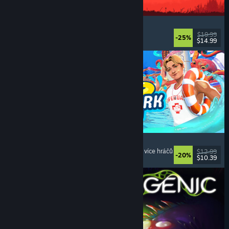
IRON NEST: Heavy Turret Simulator
Vojenské
, Simulátory
, Realistické
, 3D
$19.99
-25%
$14.99
Vydání: 6. srp. 2026
Waterpark Simulator
Simulátory
, Manažerské
, Pro jednoho hráče
, Pro více hráčů
$12.99
-20%
$10.39
Vydání: 31. čvc. 2026