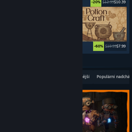
$34.99
$27.99
$12.99
$10.39
-20%
-20%
$29.99
$14.99
$19.99
$7.99
-50%
-60%
Zobrazit další
Populární nově vydané
Nejprodávanější
Populární nadcház