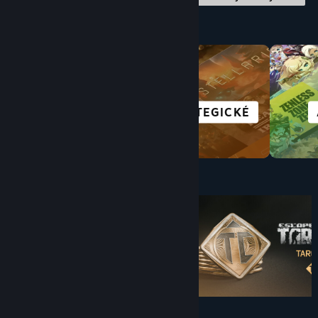
Obchod dle kategorií
ZÁVODNÍ
STRATEGICKÉ
Pod $10
$9.99