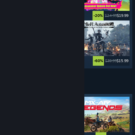
$19.99
$4.99
$24.99
$19.99
-75%
-20%
$39.99
$27.99
$39.99
$15.99
-30%
-60%
Zobrazit další
SPORTOVNÍ
HRY
Vybraná značka