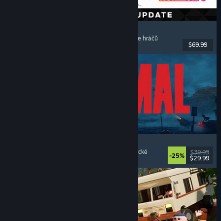
Forza Horizon 6
Závodní
, S otevřeným světem
, S řízením
, Pro více hráčů
$69.99
Vydání: 18. kvě. 2026
REANIMAL
Hororové
, Kooperativní
, Dobrodružné
, Atmosférické
$39.99
-25%
$29.99
Vydání: 13. úno. 2026