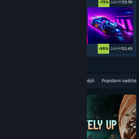
$5.99
$0.99
$39.99
$9.99
-83%
-75%
$99.99
$59.99
$69.99
$3.49
-40%
-95%
Zobrazit další
Populární nově vydané
Nejprodávanější
Populární nadcház