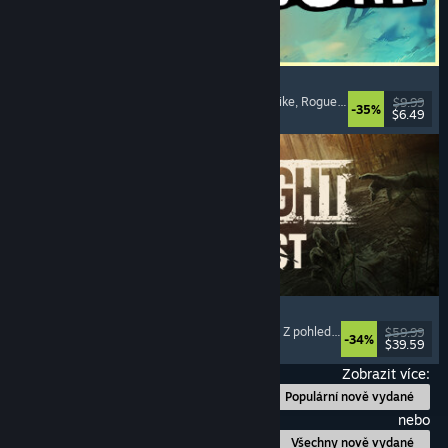
Megabonk
Frenetické přežívačky
, Akční rogue-like
, Rogue-like
, Rogue-lite
$9.99
-35%
$6.49
Vydání: 18. zář. 2025
Dying Light: The Beast
Se zombie
, S otevřeným světem
, Pro více hráčů
, Z pohledu první osoby
$59.99
-34%
$39.59
Vydání: 18. zář. 2025
Zobrazit více:
Populární nově vydané
nebo
Všechny nově vydané