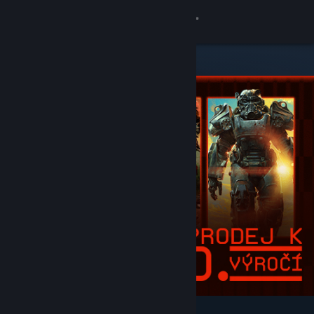
Přihlásit se
Obchod
Komunita
Informace
Podpora
Změnit jazyk
Mobilní aplikace služby Steam
Desktopová verze stránky
Vybrané a doporučené