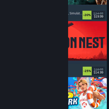
Approximately Up
Dobrodružné
, Vesmírné simulátory
, Sandboxové
, Simulátory
$24.99
-20%
$19.99
Vydání: 6. srp. 2026
IRON NEST: Heavy Turret Simulator
Vojenské
, Simulátory
, Realistické
, 3D
$19.99
-25%
$14.99
Vydání: 6. srp. 2026