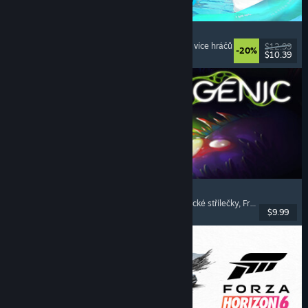
Waterpark Simulator
Simulátory
, Manažerské
, Pro jednoho hráče
, Pro více hráčů
$12.99
-20%
$10.39
Vydání: 31. čvc. 2026
Pathogenic
Rogue-like
, Střílečky s pohledem svrchu
, Frenetické střílečky
, Frenetické přežívačky
$9.99
Vydání: 16. čvc. 2026