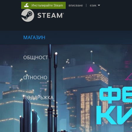
Инсталирайте Steam
вписване
|
език
МАГАЗИН
ОБЩНОСТ
ОТНОСНО
ПОДДРЪЖКА