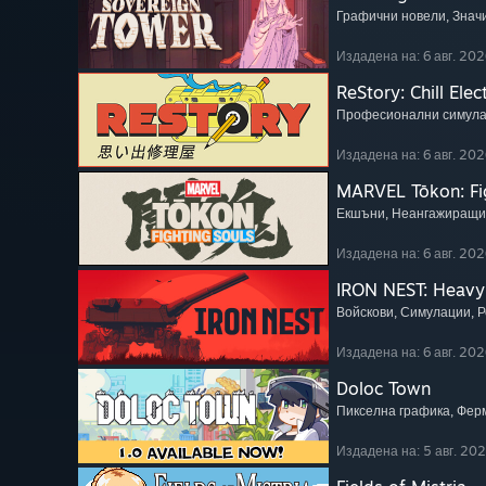
Графични новели
, Зна
Издадена на: 6 авг. 202
ReStory: Chill Elec
Професионални симул
Издадена на: 6 авг. 202
MARVEL Tōkon: Fi
Екшъни
, Неангажиращи
Издадена на: 6 авг. 202
IRON NEST: Heavy 
Войскови
, Симулации
, 
Издадена на: 6 авг. 202
Doloc Town
Пикселна графика
, Фер
Издадена на: 5 авг. 20