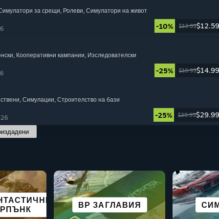
 Симулатори за срещи
, Ролеви
, Симулатори на живот
$12.5
-10%
$13.99
26
енски
, Кооперативни кампании
, Изследователски
$14.9
-25%
$19.99
26
йствени
, Симулации
, Строителство на бази
$29.9
-25%
$39.99
026
оиздадени
ОТНО
НТАСТИЧНИ
ВАНЕ В
ТИВНИ
СИ
НЕАНГАЖИРАЩА
ПИЩЕН СЮЖЕТ
ВР ЗАГЛАВИЯ
РОЛЕВИ
ВСИЧК
СЪСТ
СИ
Б
ЕРПЪНК
DECK