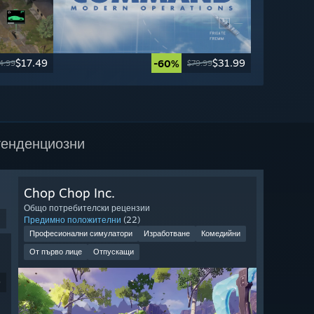
$17.49
$31.99
-60%
4.99
$79.99
тенденциозни
Chop Chop Inc.
Общо потребителски рецензии
Предимно положителни
(22)
Професионални симулатори
Изработване
Комедийни
От първо лице
Отпускащи
9