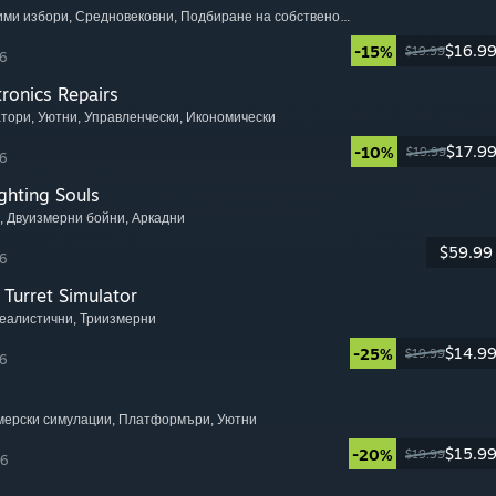
чими избори
, Средновековни
, Подбиране на собствено приключение
$16.9
-15%
$19.99
6
tronics Repairs
атори
, Уютни
, Управленчески
, Икономически
$17.9
-10%
$19.99
6
ghting Souls
, Двуизмерни бойни
, Аркадни
$59.99
6
Turret Simulator
Реалистични
, Триизмерни
$14.9
-25%
$19.99
6
мерски симулации
, Платформъри
, Уютни
$15.9
-20%
$19.99
26