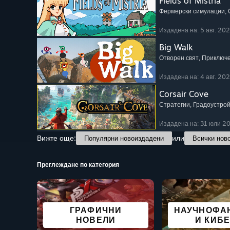
Fields of Mistria
Фермерски симулации
,
Издадена на: 5 авг. 20
Big Walk
Отворен свят
, Приключ
Издадена на: 4 авг. 20
Corsair Cove
Стратегии
, Градоустро
Издадена на: 31 юли 2
Вижте още:
или
Популярни новоиздадени
Всички нов
Преглеждане по категория
СТРАХ
ГРАФИЧНИ
НАУЧНОФА
ПРИКЛЮЧЕНСКА
ОЦЕЛЯВАНЕ
АНИМЕ
ПРЕЖИВЯ
КООПЕРА
УЖА
НОВЕЛИ
И КИБ
STEAM 