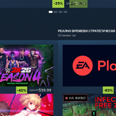
-35%
До -90%
$9.74
$14.99
РЕАЛНО ВРЕМЕВИ СТРАТЕГИЧЕСКИ
Отличен таг
$59.99
-40%
-83%
$99.99
НА ЖИВО