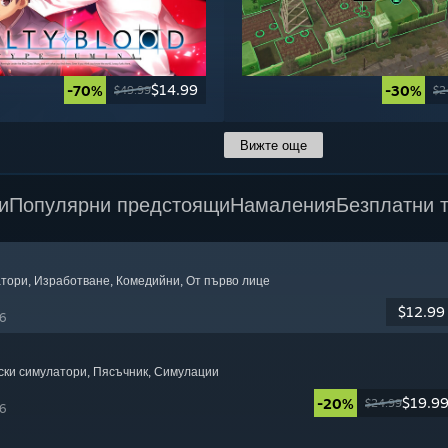
$14.99
-70%
-30%
$49.99
$2
Вижте още
и
Популярни предстоящи
Намаления
Безплатни 
атори
, Изработване
, Комедийни
, От първо лице
$12.99
6
ски симулатори
, Пясъчник
, Симулации
$19.9
-20%
$24.99
6