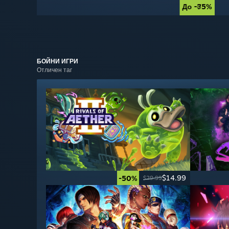
До -85%
До -75%
БОЙНИ
ИГРИ
Отличен таг
$14.99
-50%
$29.99