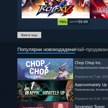
$9.99
-75%
$39.99
Вижте още
Популярни новоиздадени
Най-продаван
Chop Chop Inc.
Професионални симул
Издадена на: 7 авг. 202
Approximately Up
Приключенски
, Космиче
Издадена на: 6 авг. 202
Sovereign Tower