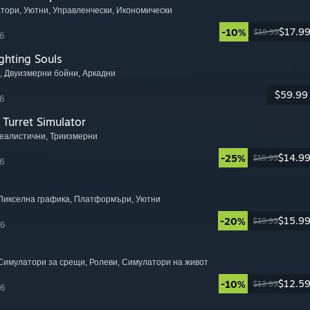
атори
, Уютни
, Управленчески
, Икономически
$17.9
-10%
$19.99
6
ghting Souls
, Двуизмерни бойни
, Аркадни
$59.99
6
Turret Simulator
Реалистични
, Триизмерни
$14.9
-25%
$19.99
6
 Пикселна графика
, Платформъри
, Уютни
$15.9
-20%
$19.99
26
 Симулатори за срещи
, Ролеви
, Симулатори на живот
$12.5
-10%
$13.99
26