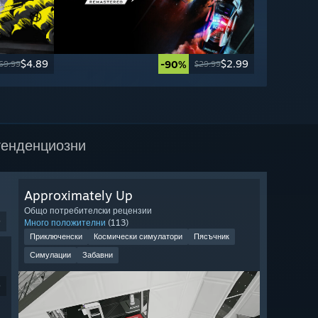
$4.89
$2.99
-90%
69.99
$29.99
тенденциозни
Approximately Up
Общо потребителски рецензии
9
Много положителни
(113)
Приключенски
Космически симулатори
Пясъчник
Симулации
Забавни
9