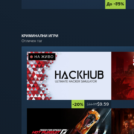
До -85%
До -75%
КРИМИНАЛНИ
ИГРИ
Отличен таг
НА ЖИВО
$9.59
-20%
$11.99