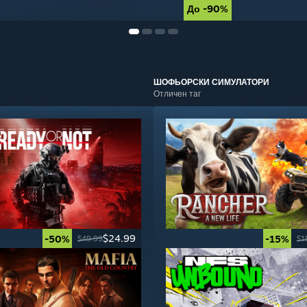
До -90%
До -90%
ШОФЬОРСКИ
СИМУЛАТОРИ
Отличен таг
$24.99
-50%
-15%
$49.99
$1