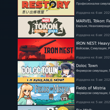
Професионални симул
Издадена на: 6 авг. 202
MARVEL Tōkon: Fi
Екшъни
, Неангажиращи
Издадена на: 6 авг. 202
IRON NEST: Heavy 
Войскови
, Симулации
, 
Издадена на: 6 авг. 202
Doloc Town
Фермерски симулации
,
Издадена на: 5 авг. 20
Fields of Mistria
Фермерски симулации
,
Издадена на: 5 авг. 20