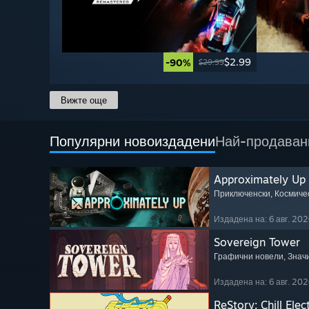
$2.99
-90%
$29.99
Вижте още
Популярни новоиздадени
Най-продаван
Approximately Up
Приключенски
, Космиче
Издадена на: 6 авг. 202
Sovereign Tower
Графични новели
, Зна
Издадена на: 6 авг. 202
ReStory: Chill Elec