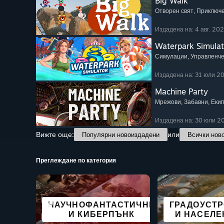
Big Walk
Отворен свят
, Приключ
Издадена на: 4 авг. 20
Waterpark Simulat
Симулации
, Управленч
Издадена на: 31 юли 2
Machine Party
Мрежови
, Забавни
, Еки
Издадена на: 30 юли 2
Вижте още:
или
Популярни новоиздадени
Всички нов
Преглеждане по категория
СТРАХ
НАУЧНОФАНТАСТИЧНИ
БЕЗПЛАТНИ ЗА
ГРАФИЧНИ
ГРАДОУСТ
БОЙНИ
ПРЕЖИВЯ
ПРИКЛЮЧ
СИМУЛ
И КИБЕРПЪНК
ПУСКАНЕ
НОВЕЛИ
И НАСЕЛЕ
STEAM 