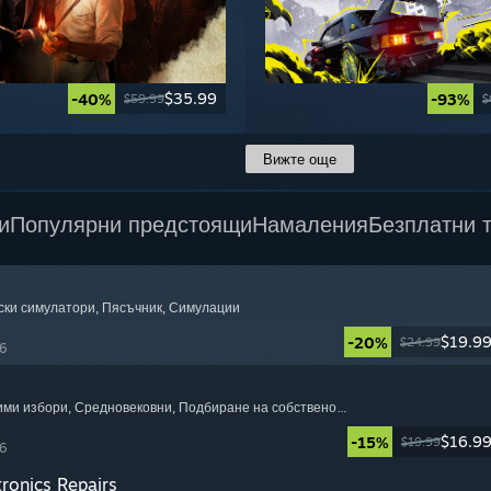
$35.99
-40%
-93%
$59.99
$
Вижте още
и
Популярни предстоящи
Намаления
Безплатни 
ски симулатори
, Пясъчник
, Симулации
$19.9
-20%
$24.99
6
чими избори
, Средновековни
, Подбиране на собствено приключение
$16.9
-15%
$19.99
6
tronics Repairs