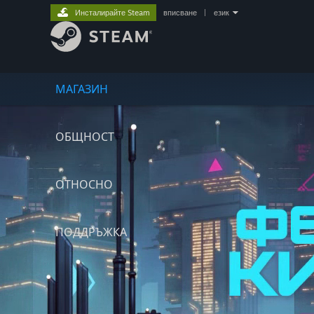
Инсталирайте Steam
вписване
|
език
МАГАЗИН
ОБЩНОСТ
ОТНОСНО
ПОДДРЪЖКА