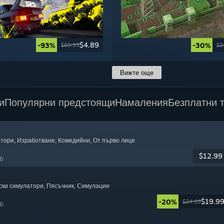
$4.89
-93%
-30%
$69.99
$2
Вижте още
и
Популярни предстоящи
Намаления
Безплатни 
атори
, Изработване
, Комедийни
, От първо лице
$12.99
6
ски симулатори
, Пясъчник
, Симулации
$19.9
-20%
$24.99
6