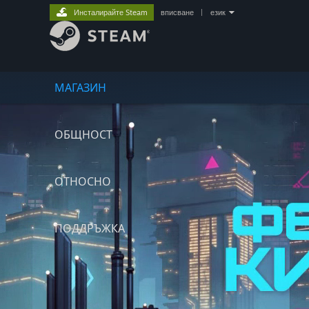
Инсталирайте Steam
вписване
|
език
МАГАЗИН
ОБЩНОСТ
ОТНОСНО
ПОДДРЪЖКА