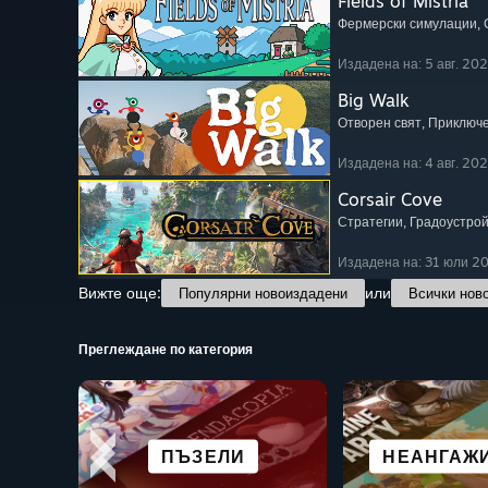
Fields of Mistria
Фермерски симулации
,
Издадена на: 5 авг. 20
Big Walk
Отворен свят
, Приключ
Издадена на: 4 авг. 20
Corsair Cove
Стратегии
, Градоустро
Издадена на: 31 юли 2
Вижте още:
или
Популярни новоиздадени
Всички нов
Преглеждане по категория
СТРАХ
ГРАДОУСТ
БЕЗПЛАТ
ПРИКЛЮЧЕНСКА
ЕКШЪНИ
ПЪЗЕЛИ
БОЙНИ
ПРЕЖИВЯ
НЕАНГАЖ
И НАСЕЛЕ
ПУСК
STEAM 