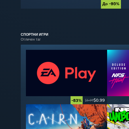
До -90%
До -85%
СПОРТНИ
ИГРИ
Отличен таг
$0.99
-83%
$5.99