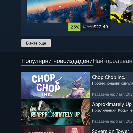
$22.49
-25%
$29.99
Вижте още
Популярни новоиздадени
Най-продаван
Chop Chop Inc.
Професионални симул
Издадена на: 7 авг. 202
Approximately Up
Приключенски
, Космиче
Издадена на: 6 авг. 202
Sovereign Tower