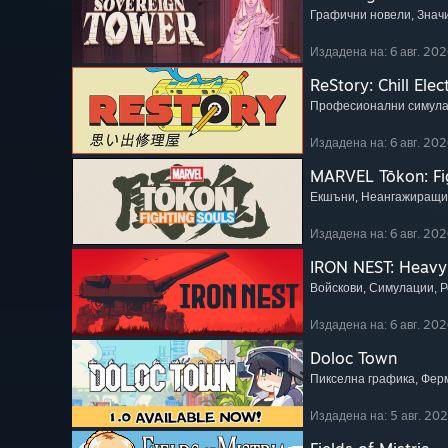
Графични новели
, Зна
Издадена на: 6 авг. 202
ReStory: Chill Elec
Професионални симул
Издадена на: 6 авг. 202
MARVEL Tōkon: Fi
Екшъни
, Неангажиращи
Издадена на: 6 авг. 202
IRON NEST: Heavy 
Войскови
, Симулации
, 
Издадена на: 6 авг. 202
Doloc Town
Пикселна графика
, Фер
Издадена на: 5 авг. 20