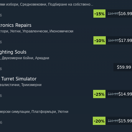
чими избори
, Средновековни
, Подбиране на собствено приключение
$16.9
-15%
$19.99
6
tronics Repairs
атори
, Уютни
, Управленчески
, Икономически
$17.9
-10%
$19.99
6
ghting Souls
, Двуизмерни бойни
, Аркадни
$59.99
6
Turret Simulator
Реалистични
, Триизмерни
$14.9
-25%
$19.99
6
мерски симулации
, Платформъри
, Уютни
$15.9
-20%
$19.99
26