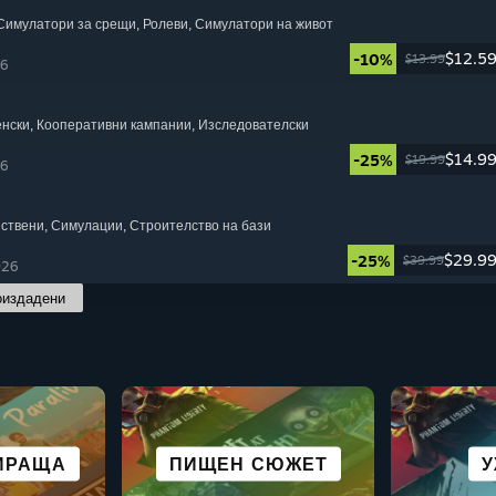
 Симулатори за срещи
, Ролеви
, Симулатори на живот
$12.5
-10%
$13.99
26
енски
, Кооперативни кампании
, Изследователски
$14.9
-25%
$19.99
26
йствени
, Симулации
, Строителство на бази
$29.9
-25%
$39.99
026
оиздадени
ОТНО
РОЙСТВЕНИ
НИ ЗА
ПОДОБНА НА
ГРАФИЧНИ
НАУЧН
ВАНЕ В
ИРАЩА
КООПЕРАТИВНИ
ПИЩЕН СЮЖЕТ
ВСИЧК
Р
У
НИ МЕСТА
АНЕ
НОВЕЛИ
ROGUE
И 
DECK