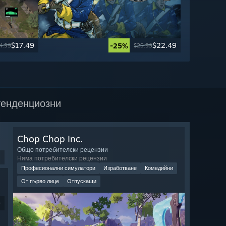
$17.49
$22.49
-25%
4.99
$29.99
тенденциозни
Chop Chop Inc.
Общо потребителски рецензии
Няма потребителски рецензии
Професионални симулатори
Изработване
Комедийни
От първо лице
Отпускащи
9