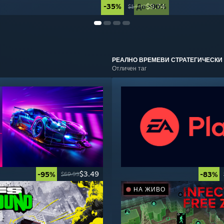
-35%
До -90%
$9.74
$14.99
РЕАЛНО ВРЕМЕВИ СТРАТЕГИЧЕСКИ
Отличен таг
$3.49
-95%
-83%
$69.99
НА ЖИВО