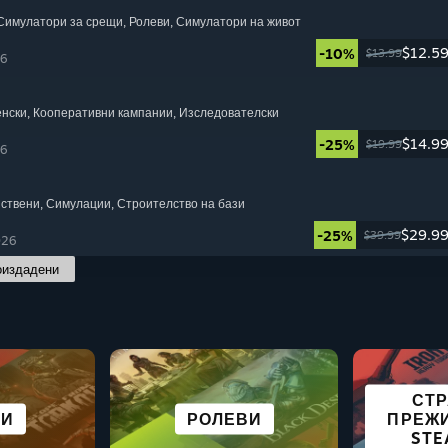
 Симулатори за срещи
, Ролеви
, Симулатори на живот
$12.5
-10%
$13.99
26
енски
, Кооперативни кампании
, Изследователски
$14.9
-25%
$19.99
26
йствени
, Симулации
, Строителство на бази
$29.9
-25%
$39.99
026
оиздадени
СТ
А НА
ЧНИ
БЕЗПЛАТНИ ЗА
ГИЯ
СИ
НЕАНГАЖИРАЩА
ПРИКЛЮЧЕНСКА
РОЛЕВИ
ПРЕЖ
СЪСТ
СИ
П
ЛИ
UE
ПУСКАНЕ
STE