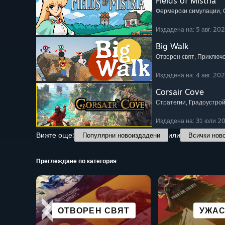
Fields of Mistria
Фермерски симулации
,
Издадена на: 5 авг. 20
Big Walk
Отворен свят
, Приключ
Издадена на: 4 авг. 20
Corsair Cove
Стратегии
, Градоустро
Издадена на: 31 юли 2
Вижте още:
или
Популярни новоиздадени
Всички нов
Преглеждане по категория
ГРАДОУСТРОЙСТВЕНИ
НАУЧНОФАНТАСТИЧНИ
ПОДОБН
ГРАФИ
ОТВОРЕН СВЯТ
ПИЩЕН СЮЖЕТ
СТРАТЕ
УЖА
И НАСЕЛЕНИ МЕСТА
И КИБЕРПЪНК
НОВЕ
ROG