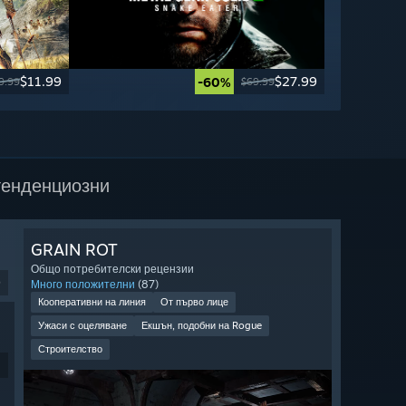
$11.99
$27.99
-60%
9.99
$69.99
тенденциозни
GRAIN ROT
Общо потребителски рецензии
9
Много положителни
(87)
Кооперативни на линия
От първо лице
Ужаси с оцеляване
Екшън, подобни на Rogue
Строителство