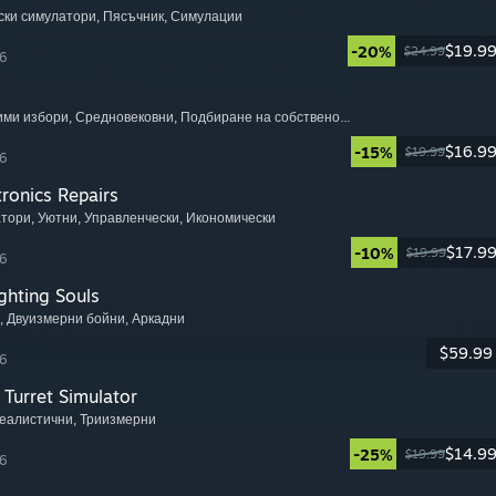
ски симулатори
, Пясъчник
, Симулации
$19.9
-20%
$24.99
6
чими избори
, Средновековни
, Подбиране на собствено приключение
$16.9
-15%
$19.99
6
tronics Repairs
атори
, Уютни
, Управленчески
, Икономически
$17.9
-10%
$19.99
6
ghting Souls
, Двуизмерни бойни
, Аркадни
$59.99
6
Turret Simulator
Реалистични
, Триизмерни
$14.9
-25%
$19.99
6