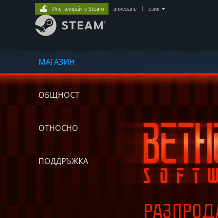
Инсталирайте Steam
вписване
|
език
МАГАЗИН
ОБЩНОСТ
ОТНОСНО
ПОДДРЪЖКА