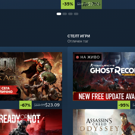
-35%
До -75%
$9.74
$14.99
СТЕЛТ
ИГРИ
Отличен таг
НА ЖИВО
$23.09
-67%
-95%
$69.99
$