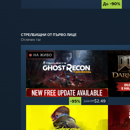
До -90%
До -90%
СТРЕЛБИЩНИ ОТ
ПЪРВО ЛИЦЕ
Отличен таг
НА ЖИВО
$2.49
-95%
$49.99