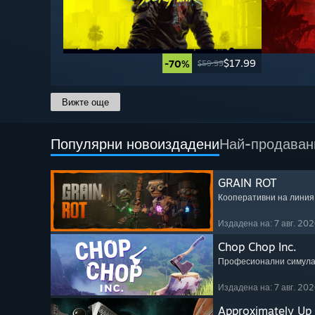
$17.99
-70%
$59.99
Вижте още
Популярни новоиздадени
Най-продаван
GRAIN ROT
Кооперативни на линия
Издадена на: 7 авг. 202
Chop Chop Inc.
Професионални симул
Издадена на: 7 авг. 202
Approximately Up