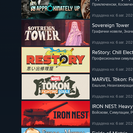
Приключенски
, Космиче
Издадена на: 6 авг. 202
Sovereign Tower
Графични новели
, Зна
Издадена на: 6 авг. 202
ReStory: Chill Elec
Професионални симул
Издадена на: 6 авг. 202
MARVEL Tōkon: Fi
Екшъни
, Неангажиращи
Издадена на: 6 авг. 202
IRON NEST: Heavy 
Войскови
, Симулации
, 
Издадена на: 6 авг. 202