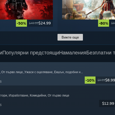
$24.99
-50%
-80%
$49.99
$5
Вижте още
и
Популярни предстоящи
Намаления
Безплатни 
, От първо лице
, Ужаси с оцеляване
, Екшън, подобни на Rogue
$8.9
-10%
$9.99
6
атори
, Изработване
, Комедийни
, От първо лице
$12.99
6