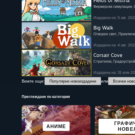
Fields of Mistria
Фермерски симулации
,
Издадена на: 5 авг. 20
Big Walk
Отворен свят
, Приключ
Издадена на: 4 авг. 20
Corsair Cove
Стратегии
, Градоустро
Издадена на: 31 юли 2
Вижте още:
или
Популярни новоиздадени
Всички нов
Преглеждане по категория
БЕЗПЛАТНИ ЗА
ГРАФИ
РОЛЕВИ
АНИМЕ
БОЙНИ
ВСИЧКИ С
ПРИКЛЮЧ
УЖА
ПУСКАНЕ
НОВЕ