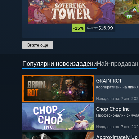
$16.99
-15%
$19.99
Вижте още
Популярни новоиздадени
Най-продаван
GRAIN ROT
Кооперативни на линия
Издадена на: 7 авг. 202
Chop Chop Inc.
Професионални симул
Издадена на: 7 авг. 202
Approximately Up