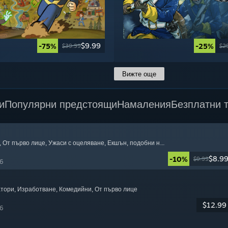
$9.99
-75%
-25%
$39.99
$2
Вижте още
и
Популярни предстоящи
Намаления
Безплатни 
, От първо лице
, Ужаси с оцеляване
, Екшън, подобни на Rogue
$8.9
-10%
$9.99
6
атори
, Изработване
, Комедийни
, От първо лице
$12.99
6