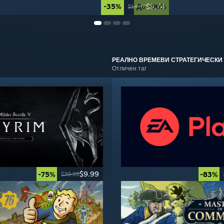
-35%
До -90%
$9.74
$14.99
РЕАЛНО ВРЕМЕВИ СТРАТЕГИЧЕСКИ
Отличен таг
$9.99
-75%
-83%
$39.99