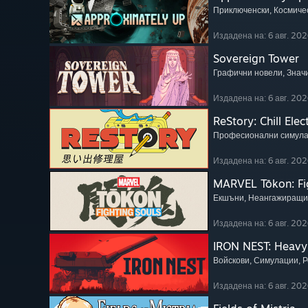
Приключенски
, Космиче
Издадена на: 6 авг. 202
Sovereign Tower
Графични новели
, Зна
Издадена на: 6 авг. 202
ReStory: Chill Elec
Професионални симул
Издадена на: 6 авг. 202
MARVEL Tōkon: Fi
Екшъни
, Неангажиращи
Издадена на: 6 авг. 202
IRON NEST: Heavy 
Войскови
, Симулации
, 
Издадена на: 6 авг. 202