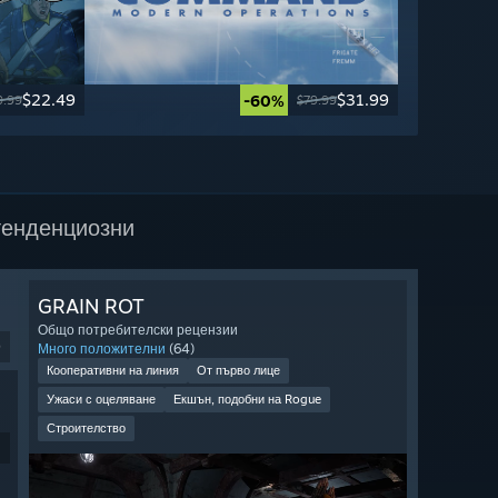
$22.49
$31.99
-60%
9.99
$79.99
тенденциозни
GRAIN ROT
Общо потребителски рецензии
9
Много положителни
(64)
Кооперативни на линия
От първо лице
Ужаси с оцеляване
Екшън, подобни на Rogue
Строителство