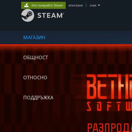
Инсталирайте Steam
вписване
|
език
МАГАЗИН
ОБЩНОСТ
ОТНОСНО
ПОДДРЪЖКА