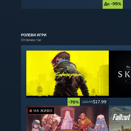
До -90%
До -75%
РОЛЕВИ
ИГРИ
Отличен таг
$17.99
-70%
$59.99
НА ЖИВО