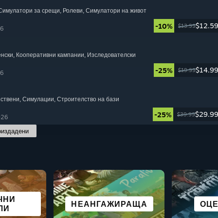
 Симулатори за срещи
, Ролеви
, Симулатори на живот
$12.5
-10%
$13.99
26
енски
, Кооперативни кампании
, Изследователски
$14.9
-25%
$19.99
26
йствени
, Симулации
, Строителство на бази
$29.9
-25%
$39.99
026
оиздадени
ЧНИ
ГРАДО
НАУЧН
ПОРТНИ
ЕНСКА
СИ
НЕАНГАЖИРАЩА
ПИЩЕН СЮЖЕТ
СТРАТЕГИЯ
ЕКШЪНИ
ОЦ
П
ЛИ
И НАС
И 