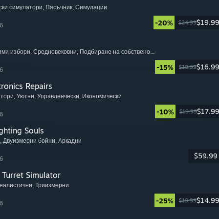
ски симулатори
, Пясъчник
, Симулации
$19.9
-20%
$24.99
6
чими избори
, Средновековни
, Подбиране на собствено приключение
$16.9
-15%
$19.99
6
tronics Repairs
атори
, Уютни
, Управленчески
, Икономически
$17.9
-10%
$19.99
6
ghting Souls
, Двуизмерни бойни
, Аркадни
$59.99
6
Turret Simulator
Реалистични
, Триизмерни
$14.9
-25%
$19.99
6