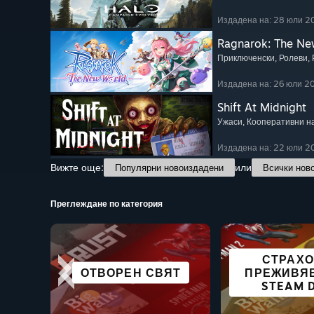
Издадена на: 28 юли 2
Ragnarok: The Ne
Приключенски
, Ролеви
,
Издадена на: 26 юли 2
Shift At Midnight
Ужаси
, Кооперативни н
Издадена на: 22 юли 2
Вижте още:
или
Популярни новоиздадени
Всички нов
Преглеждане по категория
СТРАХ
ГРАДОУСТРОЙСТВЕНИ
БЕЗПЛАТНИ ЗА
ОТВОРЕН СВЯТ
ОЦЕЛЯВАНЕ
ВСИЧКИ С
ПРЕЖИВЯ
СЪСТЕЗА
ВР ЗАГЛ
И НАСЕЛЕНИ МЕСТА
ПУСКАНЕ
STEAM 