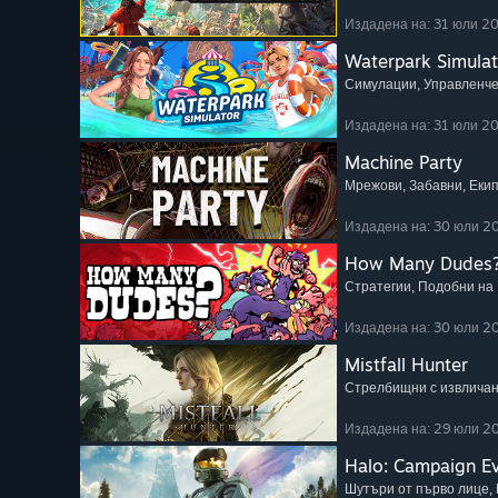
Издадена на: 31 юли 2
Waterpark Simulat
Симулации
, Управленч
Издадена на: 31 юли 2
Machine Party
Мрежови
, Забавни
, Еки
Издадена на: 30 юли 2
How Many Dudes
Стратегии
, Подобни на
Издадена на: 30 юли 2
Mistfall Hunter
Стрелбищни с извлича
Издадена на: 29 юли 2
Halo: Campaign E
Шутъри от първо лице
,