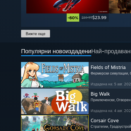
$23.99
-60%
$59.99
Вижте още
Популярни новоиздадени
Най-продаван
Fields of Mistria
Фермерски симулации
,
Издадена на: 5 авг. 20
Big Walk
Приключенски
, Отворен
Издадена на: 4 авг. 20
Corsair Cove
Стратегии
, Градоустро