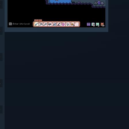
9
9
9
4
9