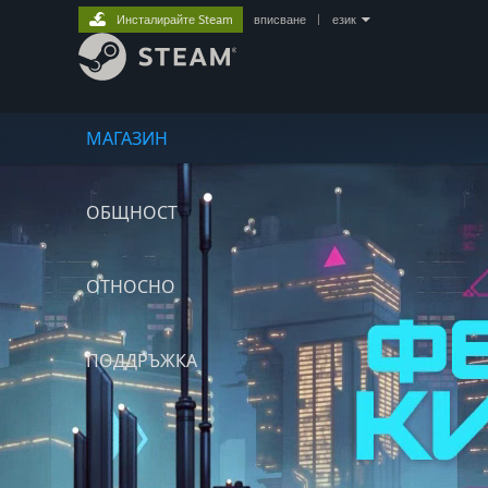
Инсталирайте Steam
вписване
|
език
МАГАЗИН
ОБЩНОСТ
ОТНОСНО
ПОДДРЪЖКА