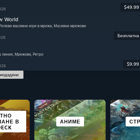
$49.99
026
w World
 Ролеви масивни игри в мрежа
, Масивни мрежови
Безплатна
026
а линия
, Мрежови
, Ретро
$9.99
026
оиздадени
ОТНО
ПОРТНИ
ВАНЕ В
ТЕЛНИ
АВИЯ
НЕАНГАЖИРАЩА
СИМУЛАТОР
ЕКШЪНИ
АНИМЕ
ПРИК
ПИЩ
СТ
П
DECK