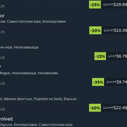
$29.9
-25%
$39.99
026
or
ески
, Самостоятелни игри
, Кооперативни
$10.3
-20%
$12.99
026
пни игри
, Неангажиращи
$6.7
-15%
$7.99
026
?
 Rogue
, Неангажиращи
, Независими
$9.7
-35%
$14.99
026
не
, Мрачно фентъзи
, Подобни на Souls
, Екшъни
$22.4
-10%
$24.99
026
volved
 Екшъни
, Кооперативни
, Самостоятелни игри