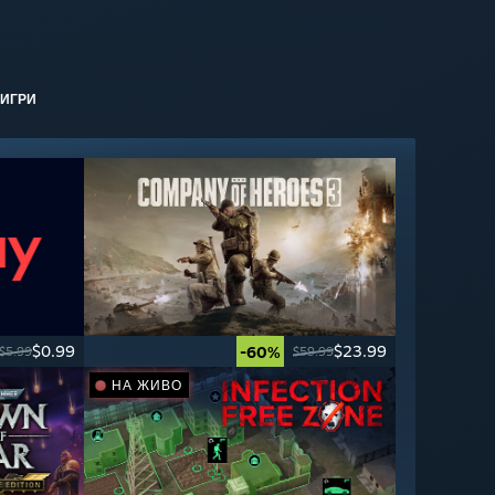
ИГРИ
$0.99
$23.99
-60%
$5.99
$59.99
НА ЖИВО