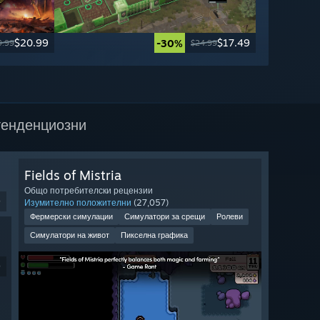
$20.99
$17.49
-30%
9.99
$24.99
тенденциозни
Fields of Mistria
Общо потребителски рецензии
9
Изумително положителни
(27,057)
Фермерски симулации
Симулатори за срещи
Ролеви
Симулатори на живот
Пикселна графика
9