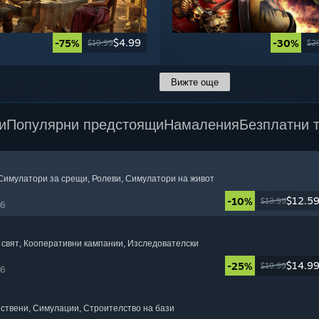
$4.99
-75%
-30%
$19.99
$2
Вижте още
и
Популярни предстоящи
Намаления
Безплатни 
 Симулатори за срещи
, Ролеви
, Симулатори на живот
$12.5
-10%
$13.99
26
 свят
, Кооперативни кампании
, Изследователски
$14.9
-25%
$19.99
26
йствени
, Симулации
, Строителство на бази