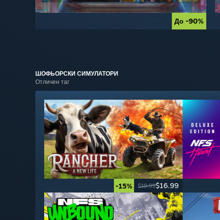
До -90%
До -90%
ШОФЬОРСКИ
СИМУЛАТОРИ
Отличен таг
$16.99
-15%
$19.99