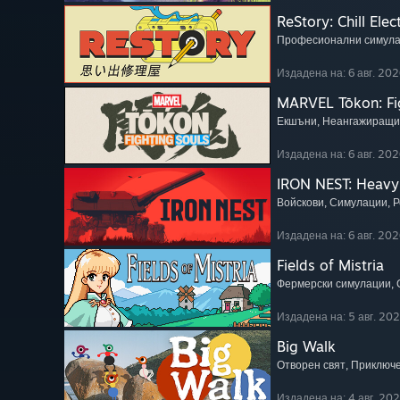
ReStory: Chill Elec
Професионални симул
Издадена на: 6 авг. 202
MARVEL Tōkon: Fi
Екшъни
, Неангажиращи
Издадена на: 6 авг. 202
IRON NEST: Heavy 
Войскови
, Симулации
, 
Издадена на: 6 авг. 202
Fields of Mistria
Фермерски симулации
,
Издадена на: 5 авг. 20
Big Walk
Отворен свят
, Приключ
Издадена на: 4 авг. 20