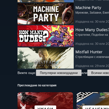
Machine Party
Мрежови
, Забавни
, Еки
Издадена на: 30 юли 2
How Many Dudes
Стратегии
, Подобни на
Издадена на: 30 юли 2
Mistfall Hunter
Стрелбищни с извлича
Издадена на: 29 юли 2
Вижте още:
или
Популярни новоиздадени
Всички нов
Преглеждане по категория
НАУЧНОФА