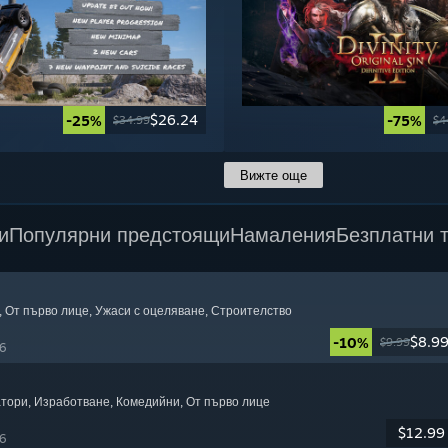
$26.24
-25%
-75%
$34.99
$4
Вижте още
и
Популярни предстоящи
Намаления
Безплатни 
, От първо лице
, Ужаси с оцеляване
, Строителство
$8.9
-10%
$9.99
6
атори
, Изработване
, Комедийни
, От първо лице
$12.99
6