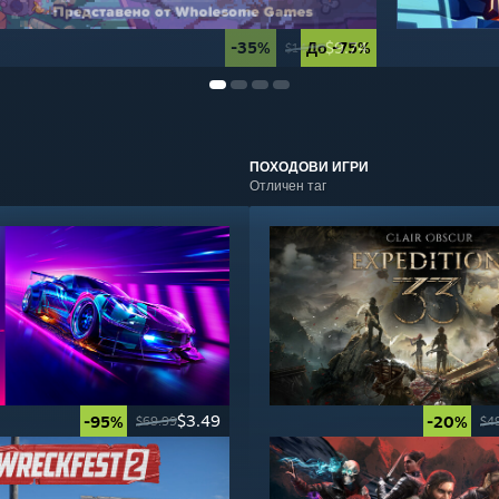
-35%
До -75%
$9.74
$14.99
ПОХОДОВИ
ИГРИ
Отличен таг
$3.49
-95%
-20%
$69.99
$4