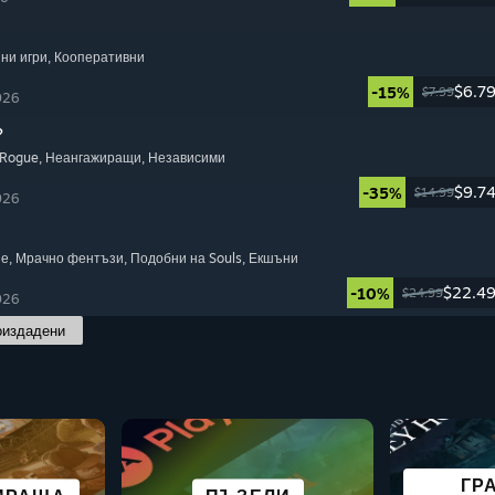
пни игри
, Кооперативни
$6.7
-15%
$7.99
026
?
 Rogue
, Неангажиращи
, Независими
$9.7
-35%
$14.99
026
не
, Мрачно фентъзи
, Подобни на Souls
, Екшъни
$22.4
-10%
$24.99
026
оиздадени
СТРАХОТНО
НТАСТИЧНИ
БЕЗП
ГР