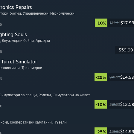
tronics Repairs
атори
, Уютни
, Управленчески
, Икономически
$17.9
-10%
$19.99
6
ghting Souls
, Двуизмерни бойни
, Аркадни
$59.99
6
Turret Simulator
Реалистични
, Триизмерни
$14.9
-25%
$19.99
6
 Симулатори за срещи
, Ролеви
, Симулатори на живот
$12.5
-10%
$13.99
26
енски
, Кооперативни кампании
, Пъзели
$14.9
-25%
$19.99
26