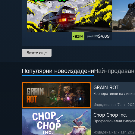
$4.89
-93%
$69.99
Вижте още
Популярни новоиздадени
Най-продаван
GRAIN ROT
Кооперативни на линия
Издадена на: 7 авг. 202
Chop Chop Inc.
Професионални симул
Издадена на: 7 авг. 202