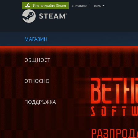
Инсталирайте Steam
вписване
|
език
МАГАЗИН
ОБЩНОСТ
ОТНОСНО
ПОДДРЪЖКА