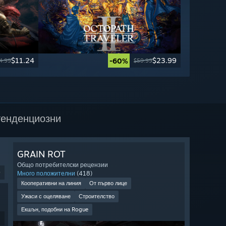
$11.24
$23.99
-60%
4.99
$59.99
тенденциозни
GRAIN ROT
Общо потребителски рецензии
9
Много положителни
(418)
Кооперативни на линия
От първо лице
Ужаси с оцеляване
Строителство
Екшън, подобни на Rogue