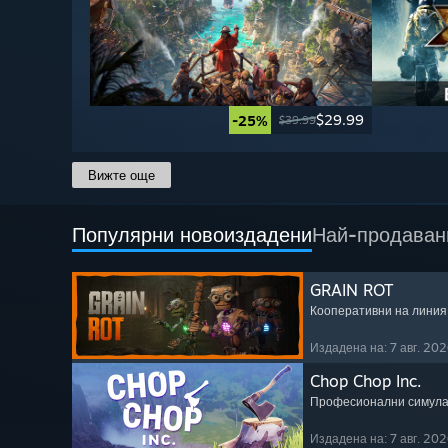
$29.99
-25%
$39.99
Вижте още
Популярни новоиздадени
Най-продаван
GRAIN ROT
Кооперативни на линия
Издадена на: 7 авг. 202
Chop Chop Inc.
Професионални симул
Издадена на: 7 авг. 202