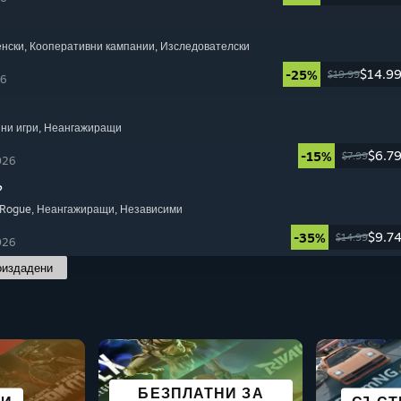
енски
, Кооперативни кампании
, Изследователски
$14.9
-25%
$19.99
26
пни игри
, Неангажиращи
$6.7
-15%
$7.99
026
?
 Rogue
, Неангажиращи
, Независими
$9.7
-35%
$14.99
026
оиздадени
БЕЗПЛАТНИ ЗА
ПОДОБНА НА