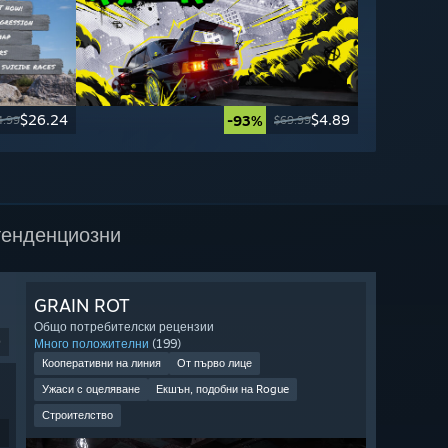
$26.24
$4.89
-93%
4.99
$69.99
тенденциозни
GRAIN ROT
Общо потребителски рецензии
9
Много положителни
(199)
Кооперативни на линия
От първо лице
Ужаси с оцеляване
Екшън, подобни на Rogue
Строителство