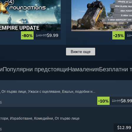
$9.99
-80%
-25%
$49.99
$3
Вижте още
и
Популярни предстоящи
Намаления
Безплатни 
, От първо лице
, Ужаси с оцеляване
, Екшън, подобни на Rogue
$8.9
-10%
$9.99
6
атори
, Изработване
, Комедийни
, От първо лице
$12.99
6