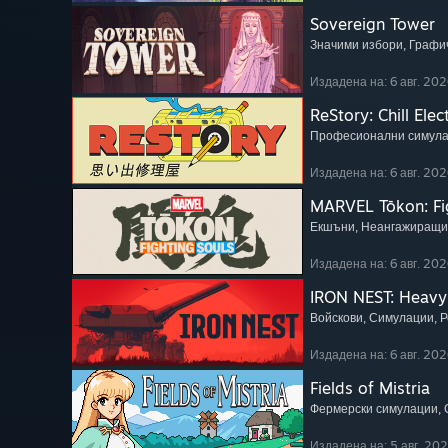
Sovereign Tower
Значими избори
, Графи
Издадена на: 6 авг. 202
ReStory: Chill Elec
Професионални симул
Издадена на: 6 авг. 202
MARVEL Tōkon: Fi
Екшъни
, Неангажиращи
Издадена на: 6 авг. 202
IRON NEST: Heavy 
Войскови
, Симулации
, 
Издадена на: 6 авг. 202
Fields of Mistria
Фермерски симулации
,
Издадена на: 5 авг. 20