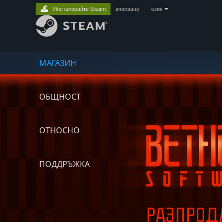
Инсталирайте Steam
вписване
|
език
МАГАЗИН
ОБЩНОСТ
ОТНОСНО
ПОДДРЪЖКА