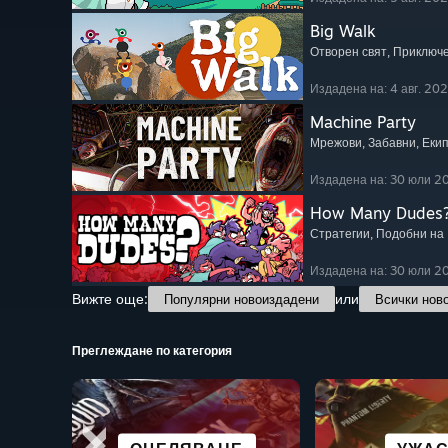
Big Walk
Отворен свят
, Приключ
Издадена на: 4 авг. 20
Machine Party
Мрежови
, Забавни
, Еки
Издадена на: 30 юли 2
How Many Dudes
Стратегии
, Подобни на
Издадена на: 30 юли 2
Вижте още:
или
Популярни новоиздадени
Всички нов
Преглеждане по категория
СТРАХОТНО
НАУЧНОФАНТАСТИЧНИ
ГРАФИЧНИ