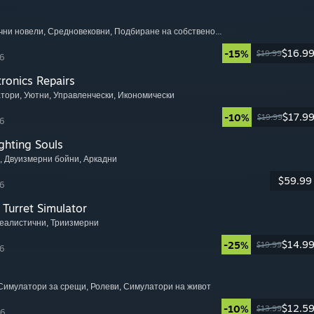
чни новели
, Средновековни
, Подбиране на собствено приключение
$16.9
-15%
$19.99
6
tronics Repairs
атори
, Уютни
, Управленчески
, Икономически
$17.9
-10%
$19.99
6
ghting Souls
, Двуизмерни бойни
, Аркадни
$59.99
6
Turret Simulator
Реалистични
, Триизмерни
$14.9
-25%
$19.99
6
 Симулатори за срещи
, Ролеви
, Симулатори на живот
$12.5
-10%
$13.99
26