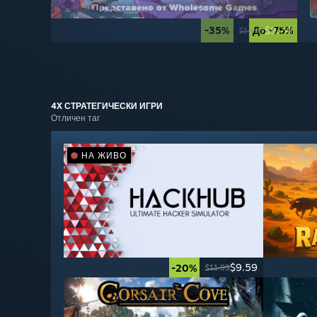
-35%
До -75%
$9.74
$14.99
4X СТРАТЕГИЧЕСКИ
ИГРИ
Отличен таг
НА ЖИВО
$9.59
-20%
$11.99