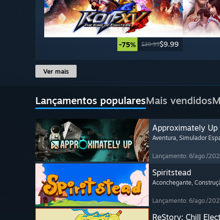
$9.99
-75%
$39.99
Ver mais
Lançamentos populares
Mais vendidos
M
Approximately Up
Aventura
, Simulador Espa
Lançamento: 6/ago./20
Spiritstead
Aconchegante
, Constru
Lançamento: 6/ago./20
ReStory: Chill Elec