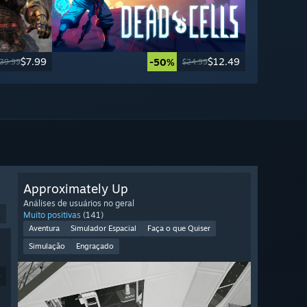
$7.99
$12.49
-50%
39.99
$24.99
Approximately Up
Análises de usuários no geral
9
Muito positivas
(141)
Aventura
Simulador Espacial
Faça o que Quiser
Simulação
Engraçado
9