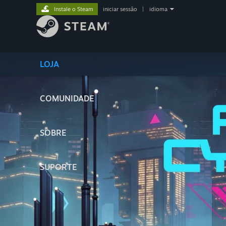
Instale o Steam
iniciar sessão
|
idioma
LOJA
COMUNIDADE
SOBRE
SUPORTE