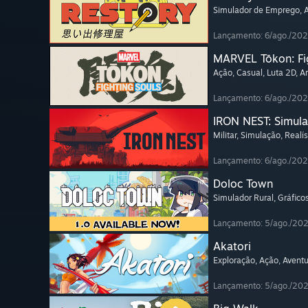
Simulador de Emprego
,
Lançamento: 6/ago./20
MARVEL Tōkon: Fi
Ação
, Casual
, Luta 2D
, A
Lançamento: 6/ago./20
IRON NEST: Simula
Militar
, Simulação
, Realís
Lançamento: 6/ago./20
Doloc Town
Simulador Rural
, Gráfico
Lançamento: 5/ago./20
Akatori
Exploração
, Ação
, Avent
Lançamento: 5/ago./20