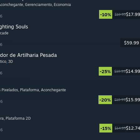
 Aconchegante
, Gerenciamento
, Economia
$17.9
-10%
$19.99
26
ghting Souls
rcade
$59.99
26
dor de Artilharia Pesada
tico
, 3D
$14.9
-25%
$19.99
26
s Pixelados
, Plataforma
, Aconchegante
$15.9
-20%
$19.99
26
ura
, Plataforma 2D
$12.7
-15%
$14.99
26