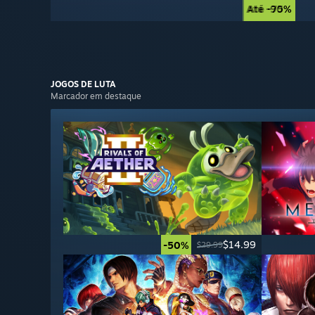
Até -90%
Até -75%
JOGOS DE
LUTA
Marcador em destaque
$14.99
-50%
$29.99