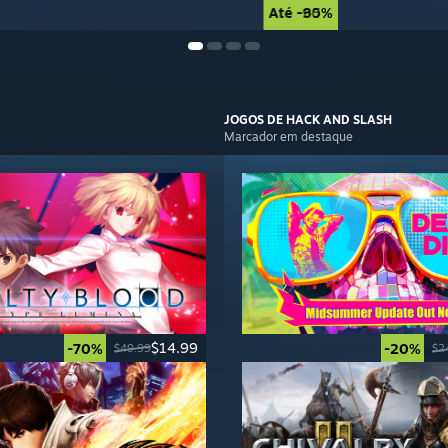
Até -90%
Até -85%
JOGOS DE
HACK AND SLASH
Marcador em destaque
$14.99
-70%
-20%
$49.99
$2