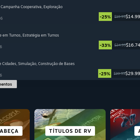
, Campanha Cooperativa
, Exploração
$14.9
-25%
$19.99
26
e em Turnos
, Estratégia em Turnos
$16.7
-33%
$24.99
6
e Cidades
, Simulação
, Construção de Bases
$29.9
-25%
$39.99
6
mentos
S E
GRATU
ABEÇA
URA
OR
TÍTULOS DE RV
COOPERATIVO
BOA TRAMA
LUTA
ÓTIMO
SI
AÇÃO