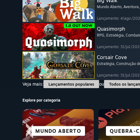
Big Walk
Mundo Aberto
, Aventura
Lançamento: 4/ago./20
Quasimorph
RPG
, Estratégia
, Combat
Lançamento: 31/jul./202
Corsair Cove
Estratégia
, Construção d
Lançamento: 31/jul./202
Veja mais:
ou
Lançamentos populares
Todos os lança
Explore por categoria
CIDADE
MUNDO ABERTO
ESPORTES
CORRIDA
CASUAIS
QUEBRA-C
AVENT
TERR
COLONIZ