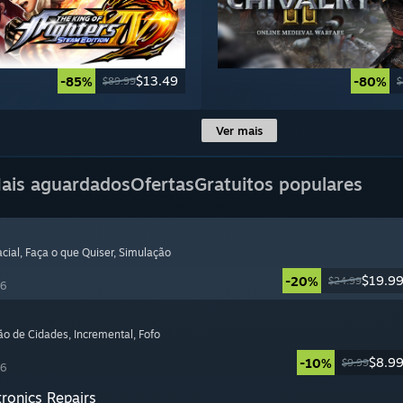
$13.49
-85%
-80%
$89.99
$
Ver mais
ais aguardados
Ofertas
Gratuitos populares
cial
, Faça o que Quiser
, Simulação
$19.9
-20%
$24.99
26
ção de Cidades
, Incremental
, Fofo
$8.9
-10%
$9.99
26
tronics Repairs