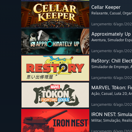
Cellar Keeper
Relaxante
, Casual
, Orga
Lançamento: 6/ago./20
Approximately Up
Aventura
, Simulador Espa
Lançamento: 6/ago./20
ReStory: Chill Elec
Simulador de Emprego
,
Lançamento: 6/ago./20
MARVEL Tōkon: Fi
Ação
, Casual
, Luta 2D
, A
Lançamento: 6/ago./20
IRON NEST: Simula
Militar
, Simulação
, Realís
Lançamento: 6/ago./20