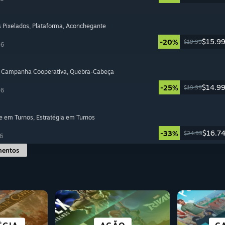
s Pixelados
, Plataforma
, Aconchegante
$15.9
-20%
$19.99
26
, Campanha Cooperativa
, Quebra-Cabeça
$14.9
-25%
$19.99
26
e em Turnos
, Estratégia em Turnos
$16.7
-33%
$24.99
6
mentos
GRATUITOS PARA
CIDADES E