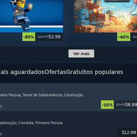
$2.99
-85%
-40%
$19.99
$1
Ver mais
ais aguardados
Ofertas
Gratuitos populares
imeira Pessoa
, Terror de Sobrevivência
, Construção
$8.9
-10%
$9.99
26
Fabricação
, Comédia
, Primeira Pessoa
$12.99
26