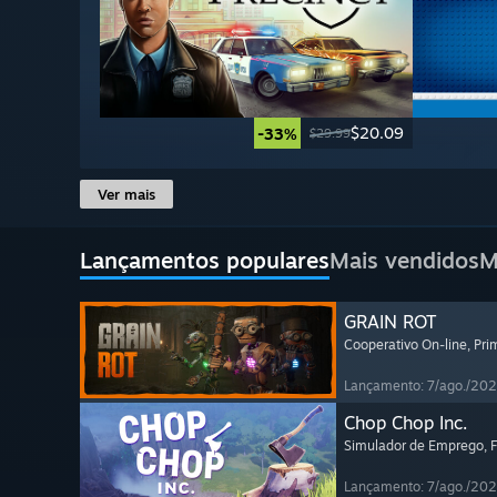
$20.09
-33%
$29.99
Ver mais
Lançamentos populares
Mais vendidos
M
GRAIN ROT
Cooperativo On-line
, Pr
Lançamento: 7/ago./20
Chop Chop Inc.
Simulador de Emprego
, 
Lançamento: 7/ago./20