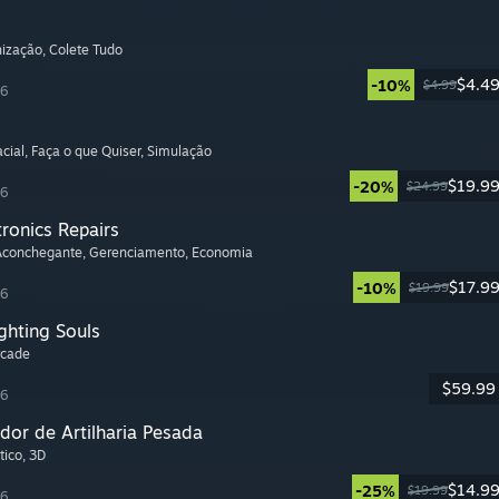
nização
, Colete Tudo
$4.4
-10%
$4.99
26
cial
, Faça o que Quiser
, Simulação
$19.9
-20%
$24.99
26
tronics Repairs
 Aconchegante
, Gerenciamento
, Economia
$17.9
-10%
$19.99
26
ghting Souls
rcade
$59.99
26
dor de Artilharia Pesada
tico
, 3D
$14.9
-25%
$19.99
26