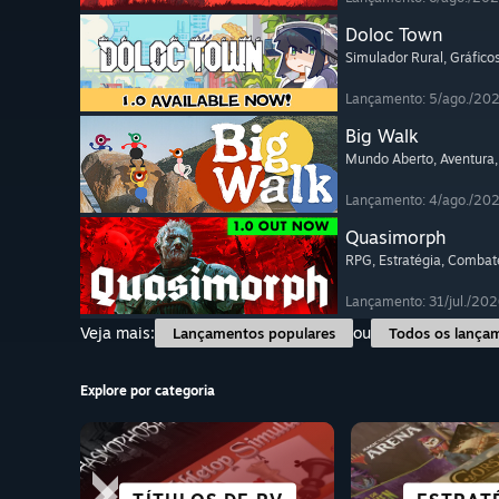
Doloc Town
Simulador Rural
, Gráfico
Lançamento: 5/ago./20
Big Walk
Mundo Aberto
, Aventura
Lançamento: 4/ago./20
Quasimorph
RPG
, Estratégia
, Combat
Lançamento: 31/jul./202
Veja mais:
ou
Lançamentos populares
Todos os lança
Explore por categoria