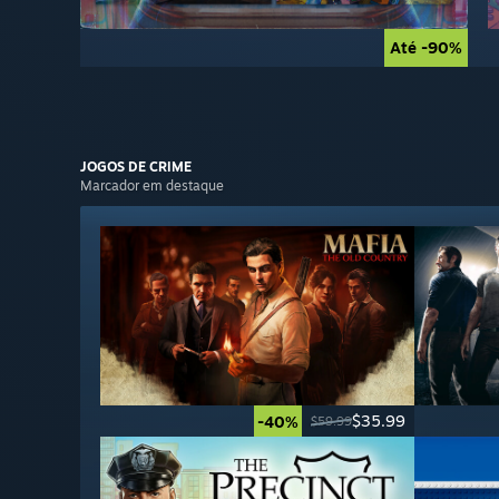
Até -90%
Até -90%
JOGOS DE
CRIME
Marcador em destaque
$35.99
-40%
$59.99