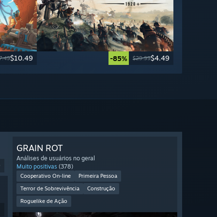
$10.49
$4.49
-85%
7.49
$29.99
GRAIN ROT
Análises de usuários no geral
9
Muito positivas
(378)
Cooperativo On-line
Primeira Pessoa
Terror de Sobrevivência
Construção
Roguelike de Ação