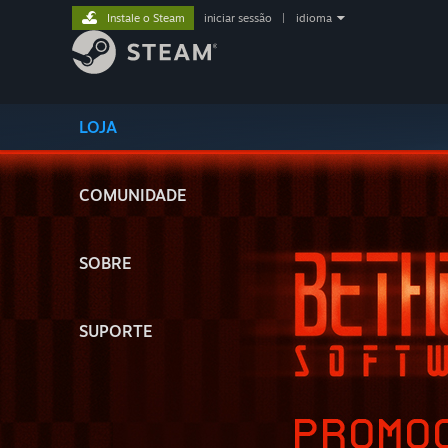
Instale o Steam
iniciar sessão
|
idioma
LOJA
COMUNIDADE
SOBRE
SUPORTE