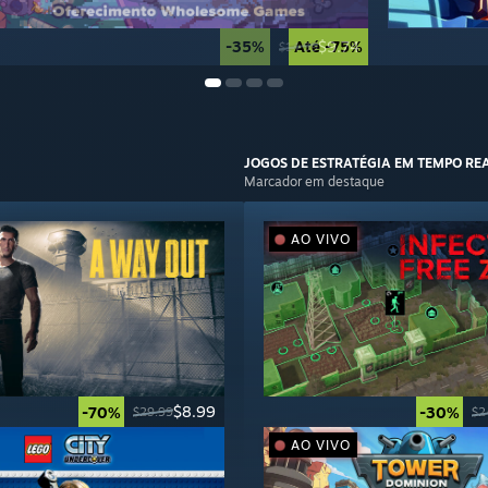
-35%
Até -75%
$9.74
$14.99
JOGOS DE
ESTRATÉGIA EM TEMPO RE
Marcador em destaque
AO VIVO
$8.99
-70%
-30%
$29.99
$2
AO VIVO