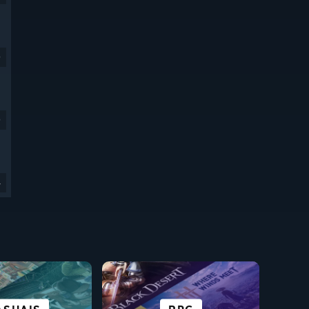
9
9
4
FICÇÃO CIENTÍFICA