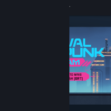
Iniciar sessão
Loja
Comunidade
Sobre
Suporte
Alterar idioma
Baixe o aplicativo móvel do Steam
Ver versão para computadores
Destaques e recomendados