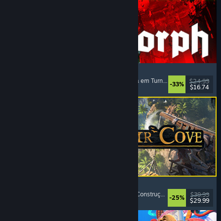
Quasimorph
RPG
, Estratégia
, Combate em Turnos
, Estratégia em Turnos
$24.99
-33%
$16.74
Lançamento: 31/jul./2026
Corsair Cove
Estratégia
, Construção de Cidades
, Simulação
, Construção de Bases
$39.99
-25%
$29.99
Lançamento: 31/jul./2026