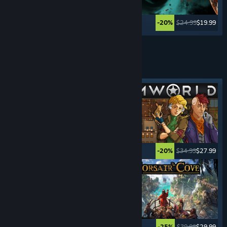
$59.99
$2.99
$24.99
$19.99
-95%
-20%
Ver mais
JOGOS DE
SOBREVIVÊNCIA
Marcador em destaque
$39.99
$9.99
$34.99
$27.99
-75%
-20%
$34.99
$12.24
$39.99
$29.99
-65%
-25%