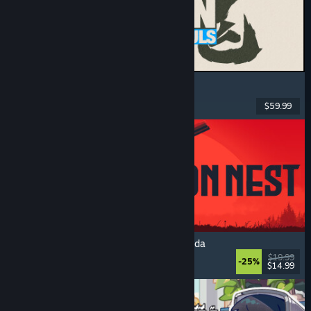
MARVEL Tōkon: Fighting Souls
Ação
, Casual
, Luta 2D
, Arcade
$59.99
Lançamento: 6/ago./2026
IRON NEST: Simulador de Artilharia Pesada
Militar
, Simulação
, Realístico
, 3D
$19.99
-25%
$14.99
Lançamento: 6/ago./2026