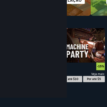
SIMULAÇÃO
DECK
Por até $10
$9.99
-15%
Veja mais:
© Valve Corporation. Todos os direitos reservados.
Todas as marcas registradas são propriedade dos
Por até $10
Por até $5
seus respectivos donos nos EUA e em outros países.
Política de Privacidade
|
Termos Legais
|
Acessibilidade
|
Acordo de Assinatura do Steam
|
Reembolsos
|
Cookies