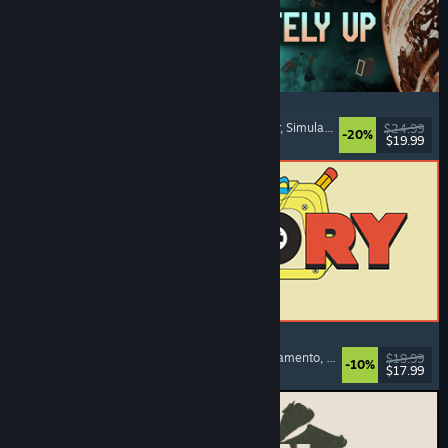
Approximately Up
Aventura
, Simulador Espacial
, Faça o que Quiser
, Simulação
$24.99
-20%
$19.99
Lançamento: 6/ago./2026
ReStory: Chill Electronics Repairs
Simulador de Emprego
, Aconchegante
, Gerenciamento
, Economia
$19.99
-10%
$17.99
Lançamento: 6/ago./2026