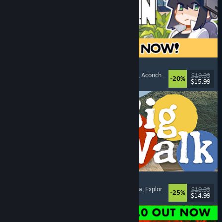
Doloc Town
Gráficos Pixelados
, Simulador Rural
, Plataforma
, Aconchegante
$19.99
-20%
$15.99
Lançamento: 5/ago./2026
Big Walk
Mundo Aberto
, Aventura
, Campanha Cooperativa
, Exploração
$19.99
-25%
$14.99
Lançamento: 4/ago./2026