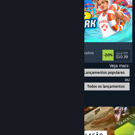
Waterpark Simulator
Simulação
, Gerenciamento
, Um Jogador
, Cooperativo
$12.99
-20%
$10.39
Lançamento: 31/jul./2026
Veja mais:
Lançamentos populares
ou
Todos os lançamentos
Explore por categoria
ÓTIMOS NO