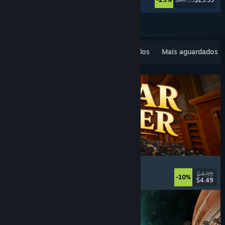
Ver mais
Lançamentos populares
Mais vendidos
Mais aguardados
Cellar Keeper
Relaxante
, Casual
, Organização
, Colete Tudo
$4.99
-10%
$4.49
Lançamento: 6/ago./2026