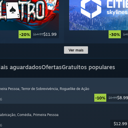
$11.99
-20%
-30%
$14.99
$4
Ver mais
ais aguardados
Ofertas
Gratuitos populares
imeira Pessoa
, Terror de Sobrevivência
, Roguelike de Ação
$8.9
-10%
$9.99
26
Fabricação
, Comédia
, Primeira Pessoa
$12.99
26