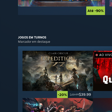
Até -90%
Até -90%
JOGOS EM
TURNOS
Marcador em destaque
AO VIV
$39.99
-20%
$49.99