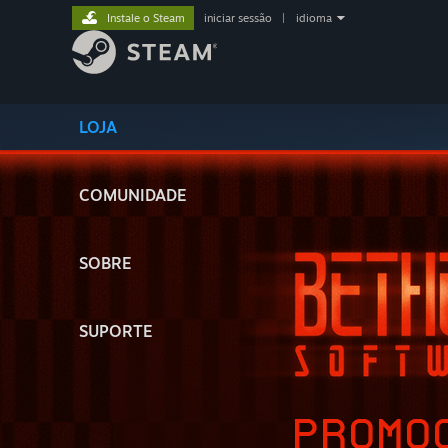
Instale o Steam
iniciar sessão
|
idioma
LOJA
COMUNIDADE
SOBRE
SUPORTE