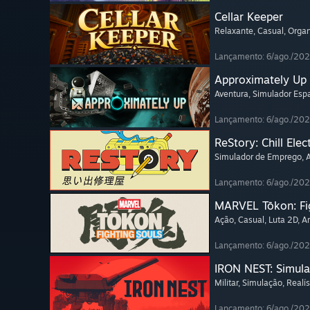
Cellar Keeper
Relaxante
, Casual
, Orga
Lançamento: 6/ago./20
Approximately Up
Aventura
, Simulador Espa
Lançamento: 6/ago./20
ReStory: Chill Elec
Simulador de Emprego
,
Lançamento: 6/ago./20
MARVEL Tōkon: Fi
Ação
, Casual
, Luta 2D
, A
Lançamento: 6/ago./20
IRON NEST: Simula
Militar
, Simulação
, Realís
Lançamento: 6/ago./20