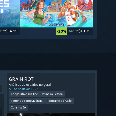
$34.99
$10.39
-20%
9.99
$12.99
GRAIN ROT
Análises de usuários no geral
9
Muito positivas
(223)
Cooperativo On-line
Primeira Pessoa
Terror de Sobrevivência
Roguelike de Ação
Construção