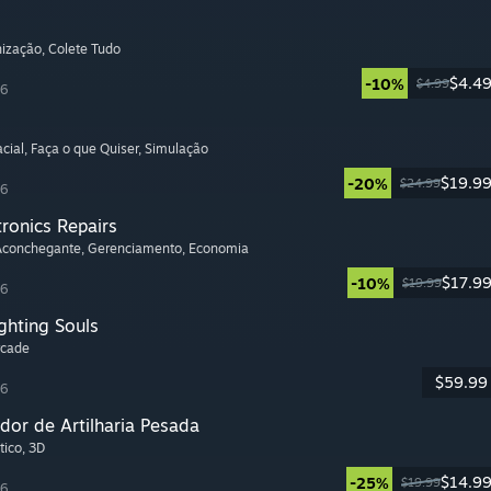
nização
, Colete Tudo
$4.4
-10%
$4.99
26
cial
, Faça o que Quiser
, Simulação
$19.9
-20%
$24.99
26
tronics Repairs
 Aconchegante
, Gerenciamento
, Economia
$17.9
-10%
$19.99
26
ghting Souls
rcade
$59.99
26
dor de Artilharia Pesada
tico
, 3D
$14.9
-25%
$19.99
26