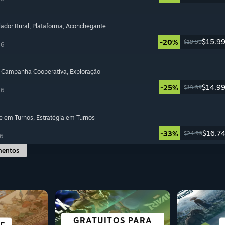
lador Rural
, Plataforma
, Aconchegante
$15.9
-20%
$19.99
26
, Campanha Cooperativa
, Exploração
$14.9
-25%
$19.99
26
e em Turnos
, Estratégia em Turnos
$16.7
-33%
$24.99
6
mentos
FICÇÃO CIENTÍFICA
GRATUITOS PARA