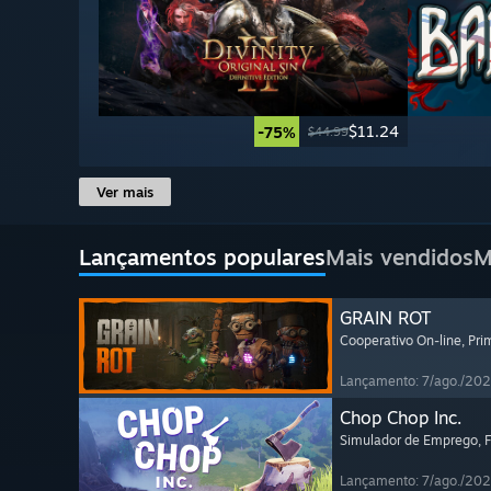
$11.24
-75%
$44.99
Ver mais
Lançamentos populares
Mais vendidos
M
GRAIN ROT
Cooperativo On-line
, Pr
Lançamento: 7/ago./20
Chop Chop Inc.
Simulador de Emprego
, 
Lançamento: 7/ago./20