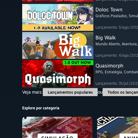
Doloc Town
Gráficos Pixelados
, Simu
Lançamento: 5/ago./20
Big Walk
Mundo Aberto
, Aventura
Lançamento: 4/ago./20
Quasimorph
RPG
, Estratégia
, Combat
Lançamento: 31/jul./202
Veja mais:
ou
Lançamentos populares
Todos os lança
Explore por categoria
CIDADES E