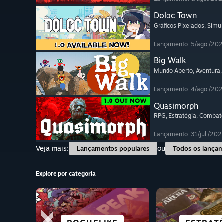
Doloc Town
Gráficos Pixelados
, Simu
Lançamento: 5/ago./20
Big Walk
Mundo Aberto
, Aventura
Lançamento: 4/ago./20
Quasimorph
RPG
, Estratégia
, Combat
Lançamento: 31/jul./202
Veja mais:
ou
Lançamentos populares
Todos os lança
Explore por categoria
FICÇÃO CIENTÍFICA
GRATUITO