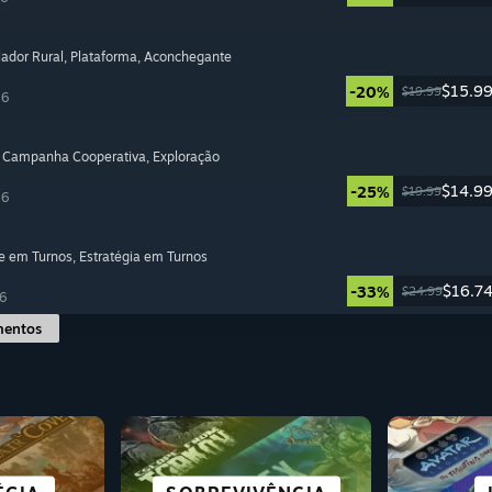
lador Rural
, Plataforma
, Aconchegante
$15.9
-20%
$19.99
26
, Campanha Cooperativa
, Exploração
$14.9
-25%
$19.99
26
e em Turnos
, Estratégia em Turnos
$16.7
-33%
$24.99
6
mentos
S PARA