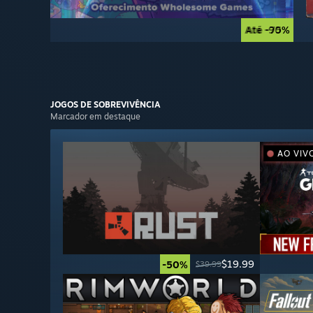
Até -90%
Até -75%
JOGOS DE
SOBREVIVÊNCIA
Marcador em destaque
AO VIV
$19.99
-50%
$39.99