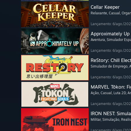
Cellar Keeper
Relaxante
, Casual
, Orga
Lançamento: 6/ago./20
Approximately Up
Aventura
, Simulador Espa
Lançamento: 6/ago./20
ReStory: Chill Elec
Simulador de Emprego
,
Lançamento: 6/ago./20
MARVEL Tōkon: Fi
Ação
, Casual
, Luta 2D
, A
Lançamento: 6/ago./20
IRON NEST: Simula
Militar
, Simulação
, Realís
Lançamento: 6/ago./20