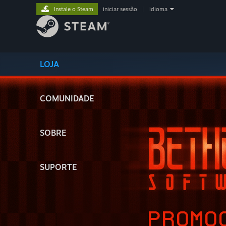
Instale o Steam
iniciar sessão
|
idioma
LOJA
COMUNIDADE
SOBRE
SUPORTE