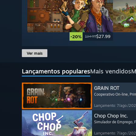
$27.99
-20%
$34.99
Ver mais
Lançamentos populares
Mais vendidos
M
GRAIN ROT
Cooperativo On-line
, Pr
Lançamento: 7/ago./20
Chop Chop Inc.
Simulador de Emprego
, 
Lançamento: 7/ago./20