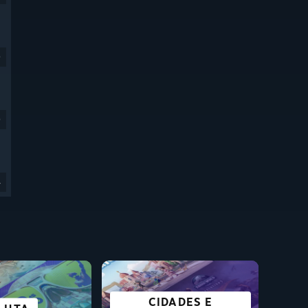
9
9
4
CIDADES E