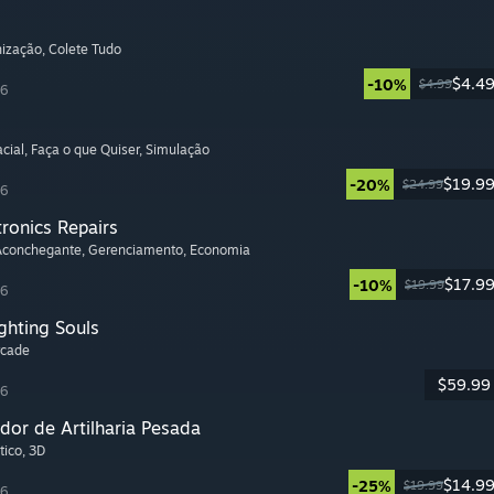
nização
, Colete Tudo
$4.4
-10%
$4.99
26
cial
, Faça o que Quiser
, Simulação
$19.9
-20%
$24.99
26
tronics Repairs
 Aconchegante
, Gerenciamento
, Economia
$17.9
-10%
$19.99
26
ghting Souls
rcade
$59.99
26
dor de Artilharia Pesada
tico
, 3D
$14.9
-25%
$19.99
26