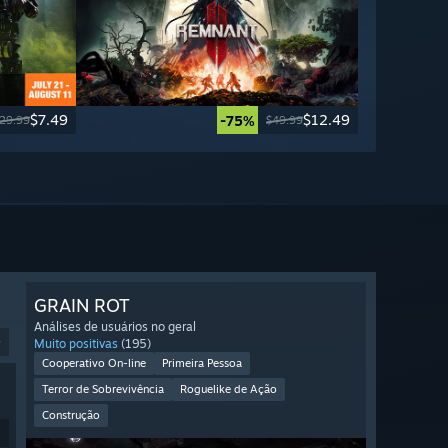
$7.49
$12.49
-75%
29.99
$49.99
GRAIN ROT
Análises de usuários no geral
9
Muito positivas
(195)
Cooperativo On-line
Primeira Pessoa
Terror de Sobrevivência
Roguelike de Ação
Construção