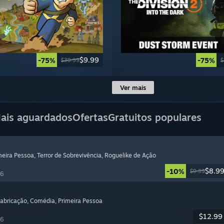
$9.99
-75%
-75%
$39.99
$
Ver mais
ais aguardados
Ofertas
Gratuitos populares
imeira Pessoa
, Terror de Sobrevivência
, Roguelike de Ação
$8.9
-10%
$9.99
26
Fabricação
, Comédia
, Primeira Pessoa
$12.99
26