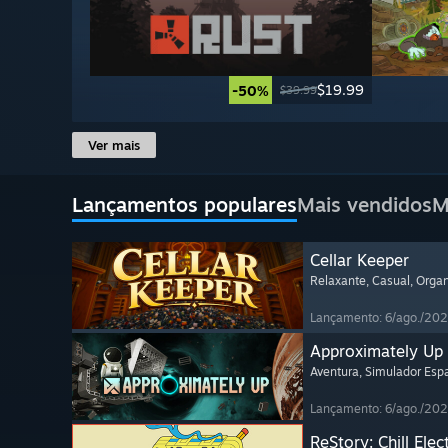
$19.99
-50%
$39.99
Ver mais
Lançamentos populares
Mais vendidos
M
Cellar Keeper
Relaxante
, Casual
, Orga
Lançamento: 6/ago./20
Approximately Up
Aventura
, Simulador Espa
Lançamento: 6/ago./20
ReStory: Chill Elec