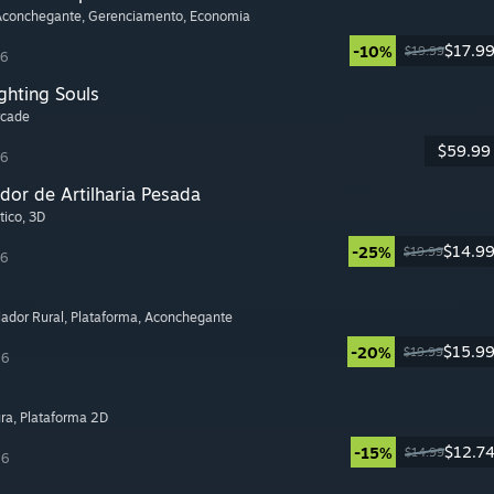
 Aconchegante
, Gerenciamento
, Economia
$17.9
-10%
$19.99
26
ghting Souls
rcade
$59.99
26
dor de Artilharia Pesada
tico
, 3D
$14.9
-25%
$19.99
26
lador Rural
, Plataforma
, Aconchegante
$15.9
-20%
$19.99
26
ura
, Plataforma 2D
$12.7
-15%
$14.99
26