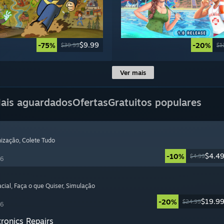
$9.99
-75%
-20%
$39.99
$1
Ver mais
ais aguardados
Ofertas
Gratuitos populares
nização
, Colete Tudo
$4.4
-10%
$4.99
26
cial
, Faça o que Quiser
, Simulação
$19.9
-20%
$24.99
26
tronics Repairs