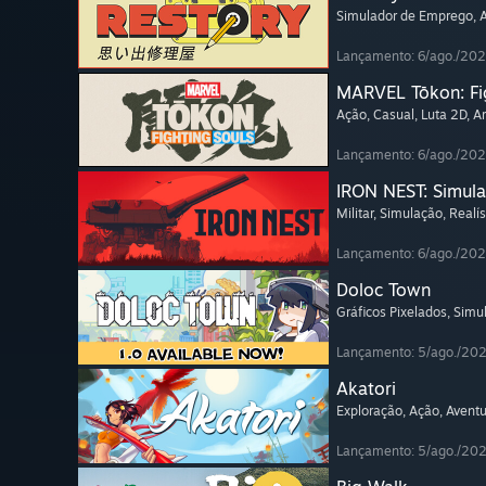
Simulador de Emprego
,
Lançamento: 6/ago./20
MARVEL Tōkon: Fi
Ação
, Casual
, Luta 2D
, A
Lançamento: 6/ago./20
IRON NEST: Simula
Militar
, Simulação
, Realís
Lançamento: 6/ago./20
Doloc Town
Gráficos Pixelados
, Simu
Lançamento: 5/ago./20
Akatori
Exploração
, Ação
, Avent
Lançamento: 5/ago./20