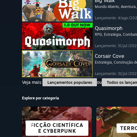
Big Walk
Mundo Aberto
, Aventura
Lançamento: 4/ago./20
Quasimorph
RPG
, Estratégia
, Combat
Lançamento: 31/jul./202
Corsair Cove
Estratégia
, Construção d
Lançamento: 31/jul./202
Veja mais:
ou
Lançamentos populares
Todos os lança
Explore por categoria
FICÇÃO CIENTÍFICA
GRATUITOS PARA
MUNDO ABERTO
AVENTURA
ROMANCE 
ÓTIMOS N
ESTRAT
TERR
E CYBERPUNK
JOGAR