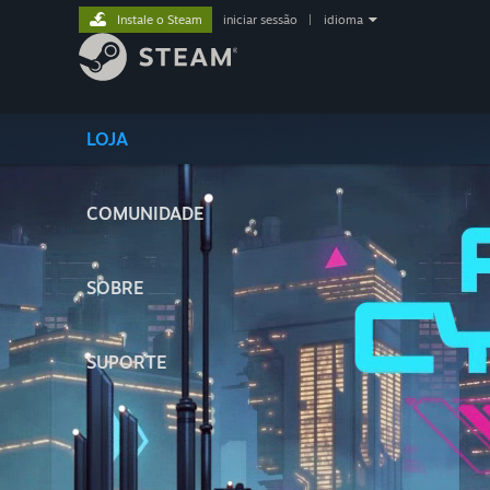
Instale o Steam
iniciar sessão
|
idioma
LOJA
COMUNIDADE
SOBRE
SUPORTE