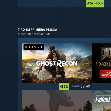
Até -85%
Até -75%
TIRO EM
PRIMEIRA PESSOA
Marcador em destaque
AO VIVO
$2.49
-95%
$49.99