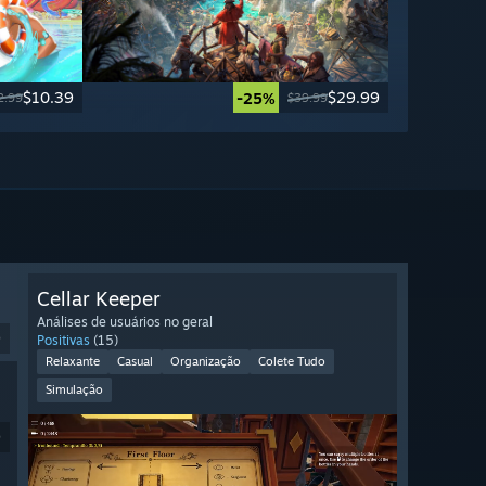
$10.39
$29.99
-25%
2.99
$39.99
Cellar Keeper
Análises de usuários no geral
9
Positivas
(15)
Relaxante
Casual
Organização
Colete Tudo
Simulação
9