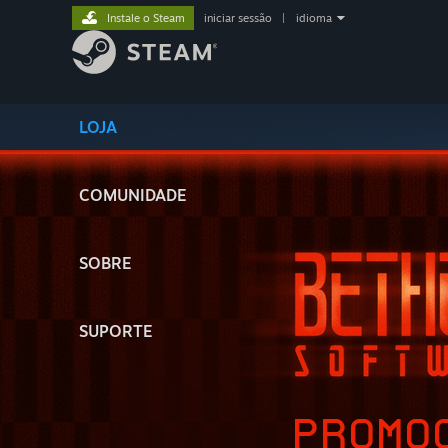
Instale o Steam
iniciar sessão
|
idioma
LOJA
COMUNIDADE
SOBRE
SUPORTE