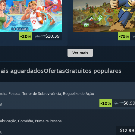
$10.39
-20%
-75%
$12.99
$
Ver mais
ais aguardados
Ofertas
Gratuitos populares
imeira Pessoa
, Terror de Sobrevivência
, Roguelike de Ação
$8.9
-10%
$9.99
26
Fabricação
, Comédia
, Primeira Pessoa
$12.99
26