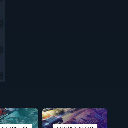
9
9
4
ITOS PARA
CIDADES E