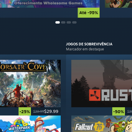
Até -90%
Até -75%
JOGOS DE
SOBREVIVÊNCIA
Marcador em destaque
$29.99
-25%
-50%
$39.99
$3