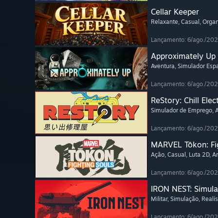
Cellar Keeper
Relaxante
, Casual
, Orga
Lançamento: 6/ago./20
Approximately Up
Aventura
, Simulador Espa
Lançamento: 6/ago./20
ReStory: Chill Elec
Simulador de Emprego
,
Lançamento: 6/ago./20
MARVEL Tōkon: Fi
Ação
, Casual
, Luta 2D
, A
Lançamento: 6/ago./20
IRON NEST: Simula
Militar
, Simulação
, Realís
Lançamento: 6/ago./20