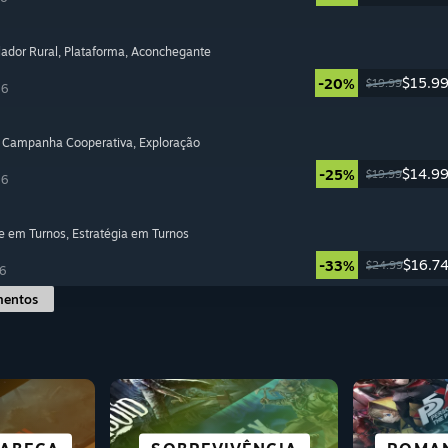
lador Rural
, Plataforma
, Aconchegante
$15.9
-20%
$19.99
26
, Campanha Cooperativa
, Exploração
$14.9
-25%
$19.99
26
e em Turnos
, Estratégia em Turnos
$16.7
-33%
$24.99
6
mentos
GRATU