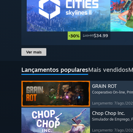
$34.99
-30%
$49.99
Ver mais
Lançamentos populares
Mais vendidos
M
GRAIN ROT
Cooperativo On-line
, Pr
Lançamento: 7/ago./20
Chop Chop Inc.
Simulador de Emprego
, 
Lançamento: 7/ago./20