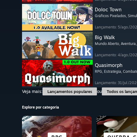
Doloc Town
Gráficos Pixelados
, Simu
Lançamento: 5/ago./20
Big Walk
Mundo Aberto
, Aventura
Lançamento: 4/ago./20
Quasimorph
RPG
, Estratégia
, Combat
Lançamento: 31/jul./202
Veja mais:
ou
Lançamentos populares
Todos os lança
Explore por categoria