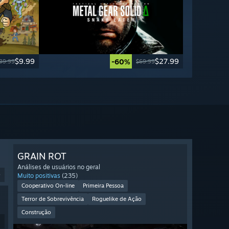
$9.99
$27.99
-60%
39.99
$69.99
GRAIN ROT
Análises de usuários no geral
9
Muito positivas
(235)
Cooperativo On-line
Primeira Pessoa
Terror de Sobrevivência
Roguelike de Ação
Construção