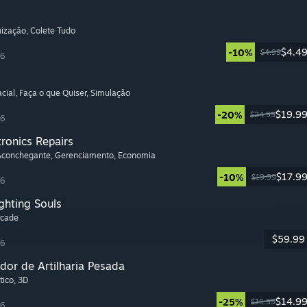
nização
, Colete Tudo
$4.4
-10%
$4.99
26
cial
, Faça o que Quiser
, Simulação
$19.9
-20%
$24.99
26
tronics Repairs
 Aconchegante
, Gerenciamento
, Economia
$17.9
-10%
$19.99
26
ghting Souls
rcade
$59.99
26
dor de Artilharia Pesada
tico
, 3D
$14.9
-25%
$19.99
26