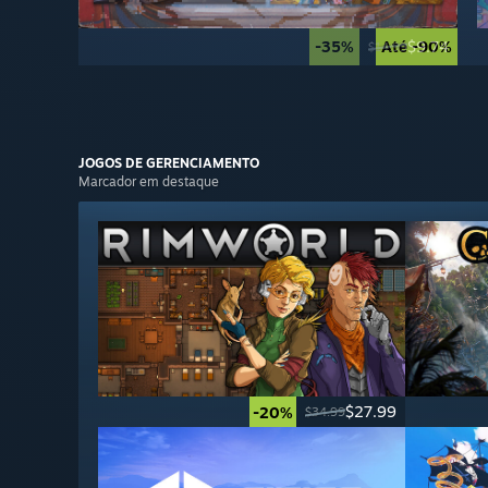
-35%
Até -90%
$9.74
$14.99
JOGOS DE
GERENCIAMENTO
Marcador em destaque
$27.99
-20%
$34.99