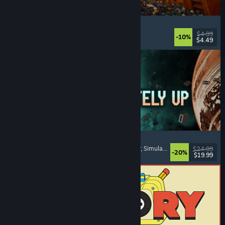
Cellar Keeper
Relaxante
, Casual
, Organização
, Colete Tudo
$4.99
-10%
$4.49
Lançamento: 6/ago./2026
Approximately Up
Aventura
, Simulador Espacial
, Faça o que Quiser
, Simulação
$24.99
-20%
$19.99
Lançamento: 6/ago./2026