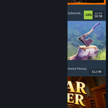
GRAIN ROT
Cooperativo On-line
, Primeira Pessoa
, Terror de Sobrevivência
, Roguelike de 
$9.99
-10%
$8.99
Lançamento: 7/ago./2026
Chop Chop Inc.
Simulador de Emprego
, Fabricação
, Comédia
, Primeira Pessoa
$12.99
Lançamento: 7/ago./2026