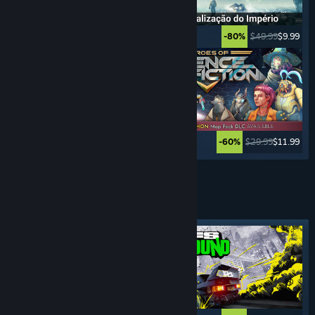
$39.99
$29.99
$49.99
$9.99
-25%
-80%
$39.99
$19.99
$29.99
$11.99
-50%
-60%
Ver mais
JOGOS DE
DIREÇÃO
Marcador em destaque