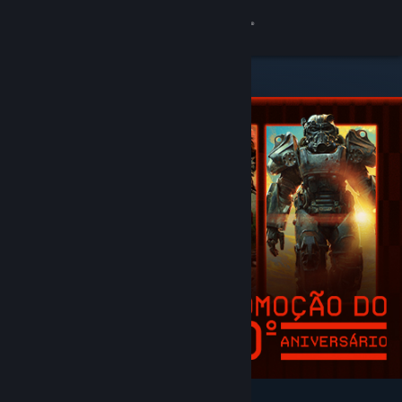
Iniciar sessão
Loja
Comunidade
Sobre
Suporte
Alterar idioma
Baixe o aplicativo móvel do Steam
Ver versão para computadores
Destaques e recomendados