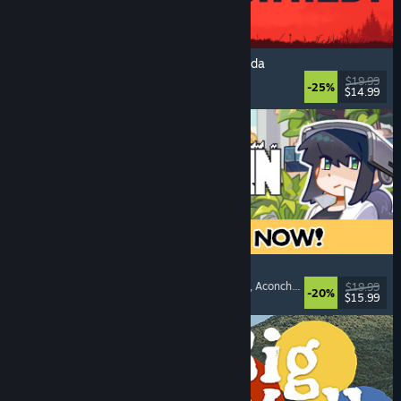
IRON NEST: Simulador de Artilharia Pesada
Militar
, Simulação
, Realístico
, 3D
$19.99
-25%
$14.99
Lançamento: 6/ago./2026
Doloc Town
Gráficos Pixelados
, Simulador Rural
, Plataforma
, Aconchegante
$19.99
-20%
$15.99
Lançamento: 5/ago./2026