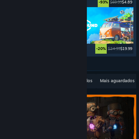
$69.99
$3.49
$69.99
$4.89
-95%
-93%
$39.99
$9.99
$24.99
$19.99
-75%
-20%
Ver mais
Lançamentos populares
Mais vendidos
Mais aguardados