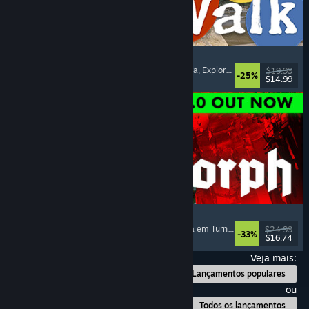
Big Walk
Mundo Aberto
, Aventura
, Campanha Cooperativa
, Exploração
$19.99
-25%
$14.99
Lançamento: 4/ago./2026
Quasimorph
RPG
, Estratégia
, Combate em Turnos
, Estratégia em Turnos
$24.99
-33%
$16.74
Lançamento: 31/jul./2026
Veja mais:
Lançamentos populares
ou
Todos os lançamentos