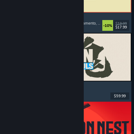
ReStory: Chill Electronics Repairs
Simulador de Emprego
, Aconchegante
, Gerenciamento
, Economia
$19.99
-10%
$17.99
Lançamento: 6/ago./2026
MARVEL Tōkon: Fighting Souls
Ação
, Casual
, Luta 2D
, Arcade
$59.99
Lançamento: 6/ago./2026