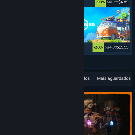
$69.99
$3.49
$69.99
$4.89
-95%
-93%
$39.99
$9.99
$24.99
$19.99
-75%
-20%
Ver mais
Lançamentos populares
Mais vendidos
Mais aguardados