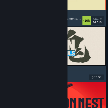
ReStory: Chill Electronics Repairs
Simulador de Emprego
, Aconchegante
, Gerenciamento
, Economia
$19.99
-10%
$17.99
Lançamento: 6/ago./2026
MARVEL Tōkon: Fighting Souls
Ação
, Casual
, Luta 2D
, Arcade
$59.99
Lançamento: 6/ago./2026