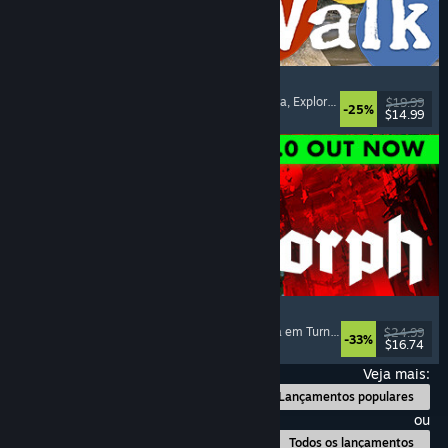
Big Walk
Mundo Aberto
, Aventura
, Campanha Cooperativa
, Exploração
$19.99
-25%
$14.99
Lançamento: 4/ago./2026
Quasimorph
RPG
, Estratégia
, Combate em Turnos
, Estratégia em Turnos
$24.99
-33%
$16.74
Lançamento: 31/jul./2026
Veja mais:
Lançamentos populares
ou
Todos os lançamentos