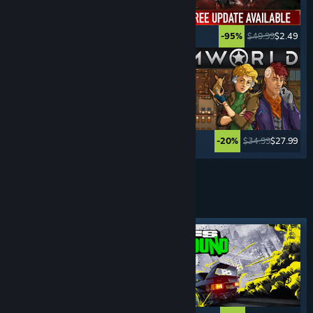
$39.99
$19.99
$49.99
$2.49
-50%
-95%
$39.99
$9.99
$34.99
$27.99
-75%
-20%
Ver mais
JOGOS DE
DIREÇÃO
Marcador em destaque