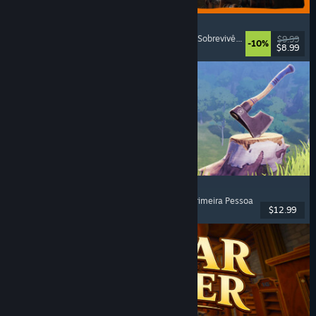
GRAIN ROT
Cooperativo On-line
, Primeira Pessoa
, Terror de Sobrevivência
, Roguelike de 
$9.99
-10%
$8.99
Lançamento: 7/ago./2026
Chop Chop Inc.
Simulador de Emprego
, Fabricação
, Comédia
, Primeira Pessoa
$12.99
Lançamento: 7/ago./2026