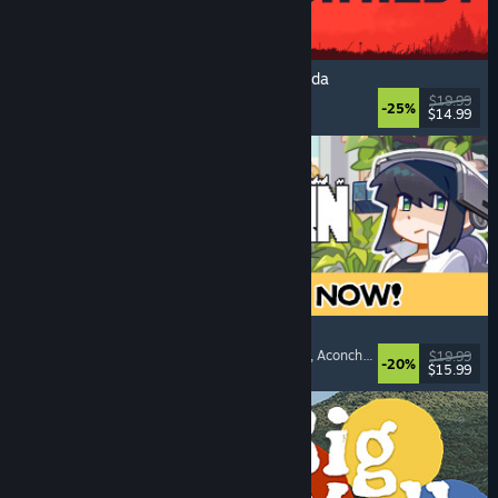
IRON NEST: Simulador de Artilharia Pesada
Militar
, Simulação
, Realístico
, 3D
$19.99
-25%
$14.99
Lançamento: 6/ago./2026
Doloc Town
Gráficos Pixelados
, Simulador Rural
, Plataforma
, Aconchegante
$19.99
-20%
$15.99
Lançamento: 5/ago./2026