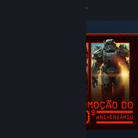
Iniciar sessão
Loja
Comunidade
Sobre
Suporte
Alterar idioma
Baixe o aplicativo móvel do Steam
Ver versão para computadores
Destaques e recomendados