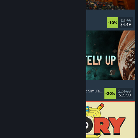
Cellar Keeper
Relaxante
, Casual
, Organização
, Colete Tudo
$4.99
-10%
$4.49
Lançamento: 6/ago./2026
Approximately Up
Aventura
, Simulador Espacial
, Faça o que Quiser
, Simulação
$24.99
-20%
$19.99
Lançamento: 6/ago./2026